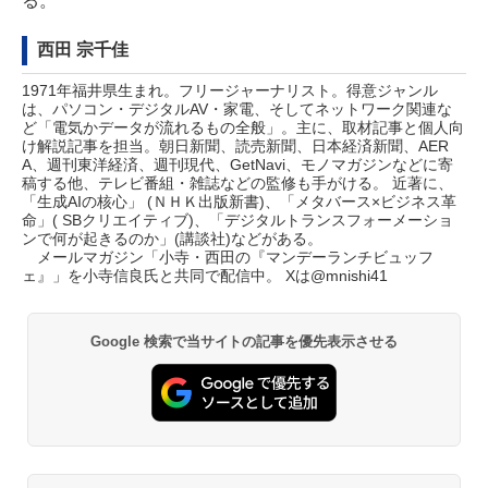
る。
西田 宗千佳
1971年福井県生まれ。フリージャーナリスト。得意ジャンル
は、パソコン・デジタルAV・家電、そしてネットワーク関連な
ど「電気かデータが流れるもの全般」。主に、取材記事と個人向
け解説記事を担当。朝日新聞、読売新聞、日本経済新聞、AER
A、週刊東洋経済、週刊現代、GetNavi、モノマガジンなどに寄
稿する他、テレビ番組・雑誌などの監修も手がける。 近著に、
「生成AIの核心」 (ＮＨＫ出版新書)、「メタバース×ビジネス革
命」( SBクリエイティブ)、「デジタルトランスフォーメーショ
ンで何が起きるのか」(講談社)などがある。
メールマガジン「
小寺・西田の『マンデーランチビュッフ
ェ』
」を小寺信良氏と共同で配信中。 Xは
@mnishi41
Google 検索で当サイトの記事を優先表示させる