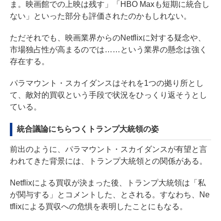
ま。映画館での上映は残す」「HBO Maxも短期に統合し
ない」といった部分も評価されたのかもしれない。
ただそれでも、映画業界からのNetflixに対する疑念や、
市場独占性が高まるのでは……という業界の懸念は強く
存在する。
パラマウント・スカイダンスはそれを1つの拠り所とし
て、敵対的買収という手段で状況をひっくり返そうとし
ている。
統合議論にちらつくトランプ大統領の姿
前出のように、パラマウント・スカイダンスが有望と言
われてきた背景には、トランプ大統領との関係がある。
Netflixによる買収が決まった後、トランプ大統領は「私
が関与する」とコメントした、とされる。すなわち、Ne
tflixによる買収への危惧を表明したことにもなる。