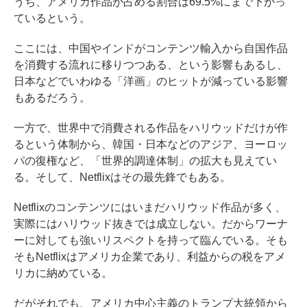
うち、アメリカ作品が占める割合は69.5%にまで下がっ
ているという。
ここには、中国やインドがコンテンツ輸入から自国作品
を消費する流れに移りつつある、という影響もあるし、
日本などでいわゆる「洋画」のヒットが減っている影響
もあるだろう。
一方で、世界中で消費される作品をハリウッドだけが作
るという体制から、韓国・日本などのアジア、ヨーロッ
パの復権など、「世界的調達体制」の拡大も見えてい
る。そして、Netflixはその最先鋒でもある。
Netflixのコンテンツにはいまだハリウッド作品が多く、
実際にはハリウッド抜きでは成立しない。だからワーナ
ーに対しても強いリスペクトを持って臨んでいる。そも
そもNetflixはアメリカ企業であり、利益からの税をアメ
リカに納めている。
だがそれでも、アメリカ中心主義のトランプ大統領から