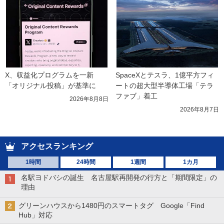
X、収益化プログラムを一新　
SpaceXとテスラ、1億平方フィ
「オリジナル投稿」が基準に
ートの超大型半導体工場「テラ
ファブ」着工
2026年8月8日
2026年8月7日
アクセスランキング
1時間
24時間
1週間
1カ月
名駅ヨドバシの誕生 名古屋駅再開発の行方と「期間限定」の
理由
グリーンハウスから1480円のスマートタグ Google「Find
Hub」対応