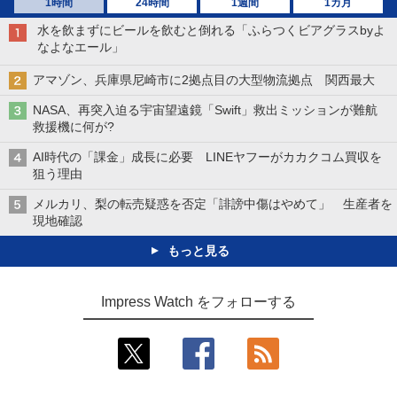
1時間
24時間
1週間
1カ月
水を飲まずにビールを飲むと倒れる「ふらつくビアグラスbyよ
なよなエール」
アマゾン、兵庫県尼崎市に2拠点目の大型物流拠点 関西最大
NASA、再突入迫る宇宙望遠鏡「Swift」救出ミッションが難航
救援機に何が?
AI時代の「課金」成長に必要 LINEヤフーがカカクコム買収を
狙う理由
メルカリ、梨の転売疑惑を否定「誹謗中傷はやめて」 生産者を
現地確認
もっと見る
Impress Watch をフォローする