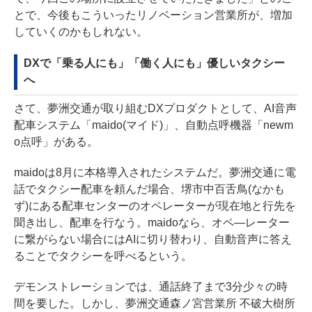
とで、今後もこういったリノベーション営業所が、増加
していくのかもしれない。
DXで「乗る人にも」「働く人にも」優しいタクシー
へ
さて、夢洲交通が取り組むDXプロダクトとして、AI音声
配車システム「maido(マイド)」、自動点呼機器「newm
o点呼」がある。
maidoは8月に本格導入されたシステムだ。夢洲交通に電
話でタクシー配車を頼んだ場合、堺市中百舌鳥(なかも
ず)にある配車センターのオペレーターが現在地と行先を
聞き出し、配車を行なう。maidoなら、オペ―レーター
に繋がらない場合にはAIに切り替わり、自動音声に答え
ることでタクシーを呼べるという。
デモンストレーションでは、通話終了まで3分少々の時
間を要した。しかし、夢洲交通森ノ宮営業所 不破大樹所