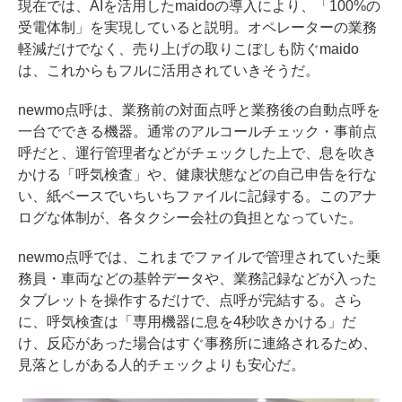
現在では、AIを活用したmaidoの導入により、「100%の
受電体制」を実現していると説明。オペレーターの業務
軽減だけでなく、売り上げの取りこぼしも防ぐmaido
は、これからもフルに活用されていきそうだ。
newmo点呼は、業務前の対面点呼と業務後の自動点呼を
一台でできる機器。通常のアルコールチェック・事前点
呼だと、運行管理者などがチェックした上で、息を吹き
かける「呼気検査」や、健康状態などの自己申告を行な
い、紙ベースでいちいちファイルに記録する。このアナ
ログな体制が、各タクシー会社の負担となっていた。
newmo点呼では、これまでファイルで管理されていた乗
務員・車両などの基幹データや、業務記録などが入った
タブレットを操作するだけで、点呼が完結する。さら
に、呼気検査は「専用機器に息を4秒吹きかける」だ
け、反応があった場合はすぐ事務所に連絡されるため、
見落としがある人的チェックよりも安心だ。