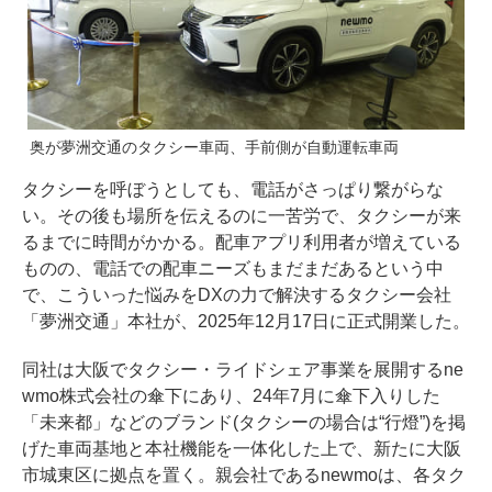
奥が夢洲交通のタクシー車両、手前側が自動運転車両
タクシーを呼ぼうとしても、電話がさっぱり繋がらな
い。その後も場所を伝えるのに一苦労で、タクシーが来
るまでに時間がかかる。配車アプリ利用者が増えている
ものの、電話での配車ニーズもまだまだあるという中
で、こういった悩みをDXの力で解決するタクシー会社
「夢洲交通」本社が、2025年12月17日に正式開業した。
同社は大阪でタクシー・ライドシェア事業を展開するne
wmo株式会社の傘下にあり、24年7月に傘下入りした
「未来都」などのブランド(タクシーの場合は“行燈”)を掲
げた車両基地と本社機能を一体化した上で、新たに大阪
市城東区に拠点を置く。親会社であるnewmoは、各タク