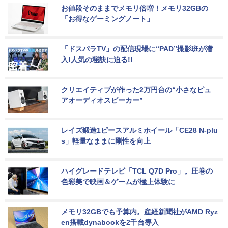
お値段そのままでメモリ倍増！メモリ32GBの
「お得なゲーミングノート」
「ドスパラTV」の配信現場に“PAD”撮影班が潜
入!人気の秘訣に迫る!!
クリエイティブが作った2万円台の“小さなピュ
アオーディオスピーカー”
レイズ鍛造1ピースアルミホイール「CE28 N-plu
s」軽量なままに剛性を向上
ハイグレードテレビ「TCL Q7D Pro」。圧巻の
色彩美で映画＆ゲームが極上体験に
メモリ32GBでも予算内。産経新聞社がAMD Ryz
en搭載dynabookを2千台導入