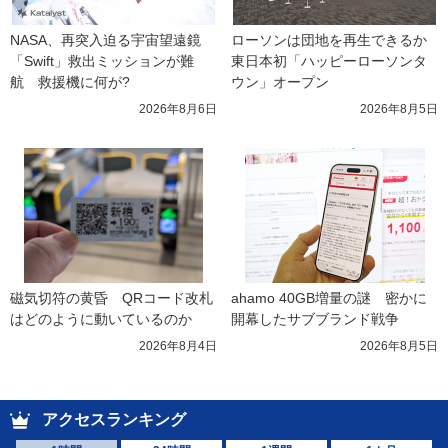
NASA、再突入迫る宇宙望遠鏡
ローソンは団地を再生できるか 
「Swift」救出ミッションが難
東日本初「ハッピーローソンタ
航　救援機に何が?
ウン」オープン
2026年8月6日
2026年8月5日
磁気切符の黄昏　QRコード改札
ahamo 40GB増量の謎　密かに
はどのように動いているのか
開幕したサブブランド戦争
2026年8月4日
2026年8月5日
アクセスランキング