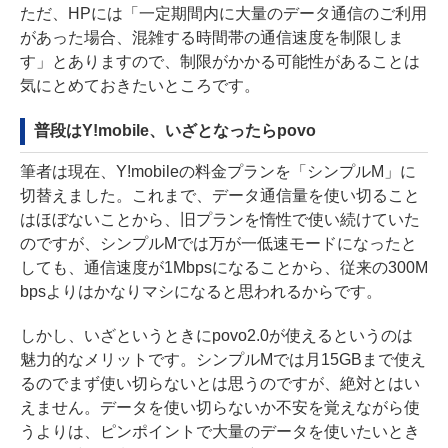
ただ、HPには「一定期間内に大量のデータ通信のご利用
があった場合、混雑する時間帯の通信速度を制限しま
す」とありますので、制限がかかる可能性があることは
気にとめておきたいところです。
普段はY!mobile、いざとなったらpovo
筆者は現在、Y!mobileの料金プランを「シンプルM」に
切替えました。これまで、データ通信量を使い切ること
はほぼないことから、旧プランを惰性で使い続けていた
のですが、シンプルMでは万が一低速モードになったと
しても、通信速度が1Mbpsになることから、従来の300M
bpsよりはかなりマシになると思われるからです。
しかし、いざというときにpovo2.0が使えるというのは
魅力的なメリットです。シンプルMでは月15GBまで使え
るのでまず使い切らないとは思うのですが、絶対とはい
えません。データを使い切らないか不安を覚えながら使
うよりは、ピンポイントで大量のデータを使いたいとき