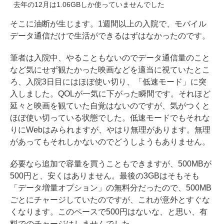
去年の12月は1.06GBしか使っていませんでした
そこに油断が生じます。1週間以上の入院で、モバイル
データ通信だけで生活ができるはずはなかったのです。
筆者は入院中、やることもないのでデータ通信量のこと
など気にせず観たかった映画などを適当に視ていたとこ
ろ、入院3日目にはほぼ使い切り、「低速モード」に突
入しました。QOLが一気に下がった瞬間です。それほど
延々と映画を観ていた自覚はないのですが、気がつくと
ほぼ使い切っている状態でした。低速モードでもそれな
りにWebはみられますが、やはり無理があります。無理
があってもそれしかないのでどうしようもありません。
必要なら追加で容量を買うこともできますが、500MBが
500円と、安くはありません。最後の3GBはそもそも
「データ増量オプション」の無料分だったので、500MB
ごとにチャージしていたのですが、これが意外とすぐな
くなります。このペースで500円はないな、と思い、有
料でのチャージはしませんでした。