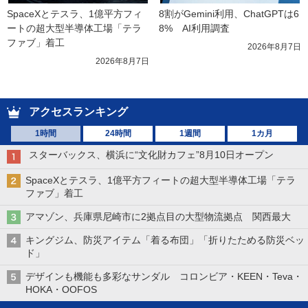
SpaceXとテスラ、1億平方フィ
8割がGemini利用、ChatGPTは6
ートの超大型半導体工場「テラ
8%　AI利用調査
ファブ」着工
2026年8月7日
2026年8月7日
アクセスランキング
1時間
24時間
1週間
1カ月
スターバックス、横浜に“文化財カフェ”8月10日オープン
SpaceXとテスラ、1億平方フィートの超大型半導体工場「テラ
ファブ」着工
アマゾン、兵庫県尼崎市に2拠点目の大型物流拠点 関西最大
キングジム、防災アイテム「着る布団」「折りたためる防災ベッ
ド」
デザインも機能も多彩なサンダル コロンビア・KEEN・Teva・
HOKA・OOFOS