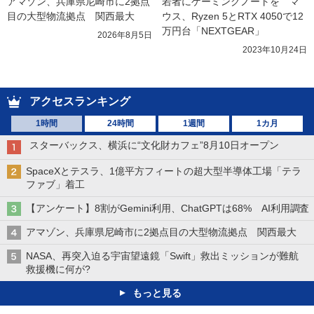
アマゾン、兵庫県尼崎市に2拠点
若者にゲーミングノートを　マ
目の大型物流拠点　関西最大
ウス、Ryzen 5とRTX 4050で12
万円台「NEXTGEAR」
2026年8月5日
2023年10月24日
アクセスランキング
1時間
24時間
1週間
1カ月
スターバックス、横浜に“文化財カフェ”8月10日オープン
SpaceXとテスラ、1億平方フィートの超大型半導体工場「テラ
ファブ」着工
【アンケート】8割がGemini利用、ChatGPTは68% AI利用調査
アマゾン、兵庫県尼崎市に2拠点目の大型物流拠点 関西最大
NASA、再突入迫る宇宙望遠鏡「Swift」救出ミッションが難航
救援機に何が?
もっと見る