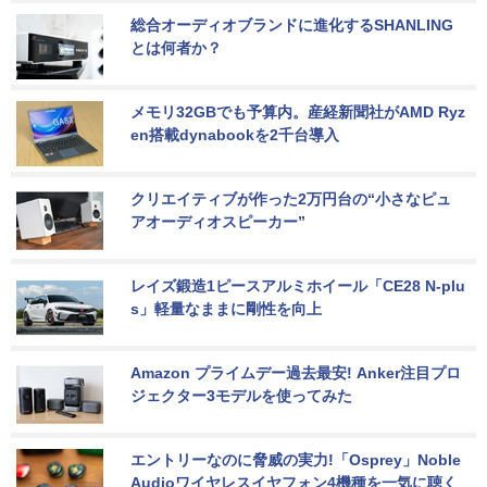
総合オーディオブランドに進化するSHANLING
とは何者か？
メモリ32GBでも予算内。産経新聞社がAMD Ryz
en搭載dynabookを2千台導入
クリエイティブが作った2万円台の“小さなピュ
アオーディオスピーカー”
レイズ鍛造1ピースアルミホイール「CE28 N-plu
s」軽量なままに剛性を向上
Amazon プライムデー過去最安! Anker注目プロ
ジェクター3モデルを使ってみた
エントリーなのに脅威の実力!「Osprey」Noble 
Audioワイヤレスイヤフォン4機種を一気に聴く