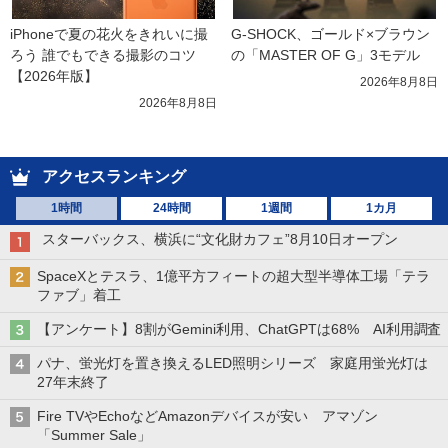
iPhoneで夏の花火をきれいに撮
G-SHOCK、ゴールド×ブラウン
ろう 誰でもできる撮影のコツ
の「MASTER OF G」3モデル
【2026年版】
2026年8月8日
2026年8月8日
アクセスランキング
1時間
24時間
1週間
1カ月
スターバックス、横浜に“文化財カフェ”8月10日オープン
SpaceXとテスラ、1億平方フィートの超大型半導体工場「テラ
ファブ」着工
【アンケート】8割がGemini利用、ChatGPTは68% AI利用調査
パナ、蛍光灯を置き換えるLED照明シリーズ 家庭用蛍光灯は
27年末終了
Fire TVやEchoなどAmazonデバイスが安い アマゾン
「Summer Sale」