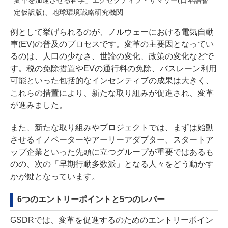
変革を加速させる科学」エグゼクティブ・サマリー(日本語暫
定仮訳版)、地球環境戦略研究機関
例として挙げられるのが、ノルウェーにおける電気自動
車(EV)の普及のプロセスです。変革の主要因となってい
るのは、人口の少なさ、世論の変化、政策の変化などで
す。税の免除措置やEVの通行料の免除、バスレーン利用
可能といった包括的なインセンティブの成果は大きく、
これらの措置により、新たな取り組みが促進され、変革
が進みました。
また、新たな取り組みやプロジェクトでは、まずは始動
させるイノベーターやアーリーアダプター、スタートア
ップ企業といった先頭に立つグループが重要ではあるも
のの、次の「早期行動多数派」となる人々をどう動かす
かが鍵となっています。
6つのエントリーポイントと5つのレバー
GSDRでは、変革を促進するのためのエントリーポイン