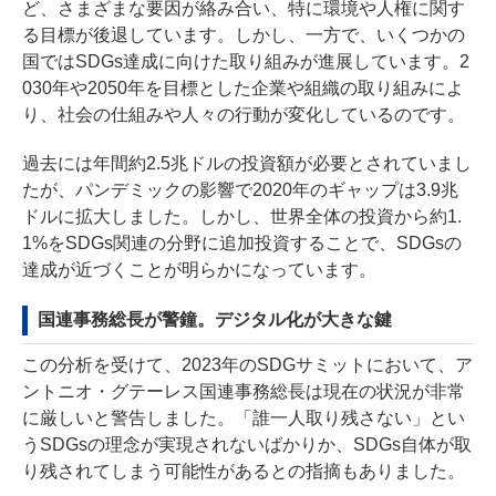
ど、さまざまな要因が絡み合い、特に環境や人権に関す
る目標が後退しています。しかし、一方で、いくつかの
国ではSDGs達成に向けた取り組みが進展しています。2
030年や2050年を目標とした企業や組織の取り組みによ
り、社会の仕組みや人々の行動が変化しているのです。
過去には年間約2.5兆ドルの投資額が必要とされていまし
たが、パンデミックの影響で2020年のギャップは3.9兆
ドルに拡大しました。しかし、世界全体の投資から約1.
1%をSDGs関連の分野に追加投資することで、SDGsの
達成が近づくことが明らかになっています。
国連事務総長が警鐘。デジタル化が大きな鍵
この分析を受けて、2023年のSDGサミットにおいて、ア
ントニオ・グテーレス国連事務総長は現在の状況が非常
に厳しいと警告しました。「誰一人取り残さない」とい
うSDGsの理念が実現されないばかりか、SDGs自体が取
り残されてしまう可能性があるとの指摘もありました。