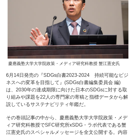
慶應義塾大学大学院政策・メディア研究科教授 蟹江憲史氏
6月14日発売の『SDGs白書2023-2024 持続可能なビジ
ネスへの変革を目指して』(SDGs白書編集委員会 編)
は、2030年の達成期限に向けた日本のSDGsに対する取
り組みや課題を22人の専門家の寄稿と指標データから解
説しているサステナビリティ年鑑だ。
その巻頭記事の中から、慶應義塾大学大学院政策・メデ
ィア研究科教授でSFC研究所xSDG・ラボ代表である蟹
江憲史氏のスペシャルメッセージを全文公開する。内容