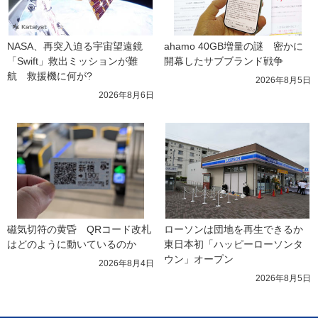
NASA、再突入迫る宇宙望遠鏡
ahamo 40GB増量の謎　密かに
「Swift」救出ミッションが難
開幕したサブブランド戦争
航　救援機に何が?
2026年8月5日
2026年8月6日
磁気切符の黄昏　QRコード改札
ローソンは団地を再生できるか 
はどのように動いているのか
東日本初「ハッピーローソンタ
ウン」オープン
2026年8月4日
2026年8月5日