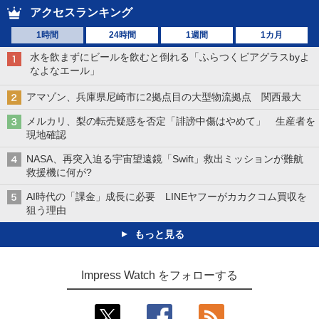
アクセスランキング
1時間
24時間
1週間
1カ月
水を飲まずにビールを飲むと倒れる「ふらつくビアグラスbyよ
なよなエール」
アマゾン、兵庫県尼崎市に2拠点目の大型物流拠点 関西最大
メルカリ、梨の転売疑惑を否定「誹謗中傷はやめて」 生産者を
現地確認
NASA、再突入迫る宇宙望遠鏡「Swift」救出ミッションが難航
救援機に何が?
AI時代の「課金」成長に必要 LINEヤフーがカカクコム買収を
狙う理由
もっと見る
Impress Watch をフォローする