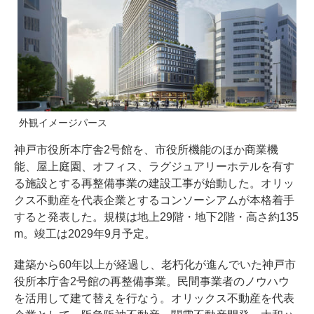
外観イメージパース
神戸市役所本庁舎2号館を、市役所機能のほか商業機
能、屋上庭園、オフィス、ラグジュアリーホテルを有す
る施設とする再整備事業の建設工事が始動した。オリッ
クス不動産を代表企業とするコンソーシアムが本格着手
すると発表した。規模は地上29階・地下2階・高さ約135
m。竣工は2029年9月予定。
建築から60年以上が経過し、老朽化が進んでいた神戸市
役所本庁舎2号館の再整備事業。民間事業者のノウハウ
を活用して建て替えを行なう。オリックス不動産を代表