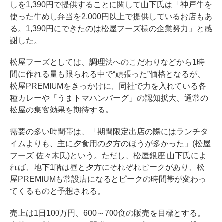
しを1,390円で提供することに関して山下氏は「神戸牛を
使った牛めし弁当を2,000円以上で提供しているお店もあ
る。1,390円にできたのは松屋フーズ様の企業努力」と感
謝した。
松屋フーズとしては、調理法へのこだわりなどから1時
間に作れる量も限られる中で“頑張った”価格となるが、
松屋PREMIUMをきっかけに、同社で力を入れている各
種カレーや「うまトマハンバーグ」の認知拡大、通常の
松屋の集客効果を期待する。
需要の多い時間帯は、「期間限定出店の際にはランチタ
イムよりも、主に夕食用の夕方のほうが多かった」(松屋
フーズ 佐々木氏)という。ただし、松屋銀座 山下氏によ
れば、地下1階は昼と夕方にそれぞれピークがあり、松
屋PREMIUMも常設店になるとピークの時間帯が変わっ
てくるものと予想される。
売上は1日100万円、600～700食の販売を目標とする。