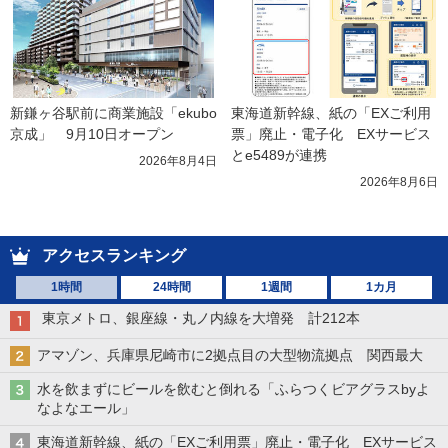
新鎌ヶ谷駅前に商業施設「ekubo
東海道新幹線、紙の「EXご利用
京成」　9月10日オープン
票」廃止・電子化　EXサービス
とe5489が連携
2026年8月4日
2026年8月6日
アクセスランキング
1時間
24時間
1週間
1カ月
東京メトロ、銀座線・丸ノ内線を大増発 計212本
アマゾン、兵庫県尼崎市に2拠点目の大型物流拠点 関西最大
水を飲まずにビールを飲むと倒れる「ふらつくビアグラスbyよ
なよなエール」
東海道新幹線、紙の「EXご利用票」廃止・電子化 EXサービス