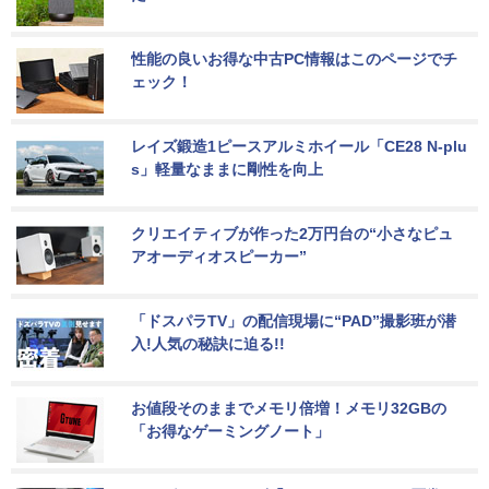
性能の良いお得な中古PC情報はこのページでチ
ェック！
レイズ鍛造1ピースアルミホイール「CE28 N-plu
s」軽量なままに剛性を向上
クリエイティブが作った2万円台の“小さなピュ
アオーディオスピーカー”
「ドスパラTV」の配信現場に“PAD”撮影班が潜
入!人気の秘訣に迫る!!
お値段そのままでメモリ倍増！メモリ32GBの
「お得なゲーミングノート」