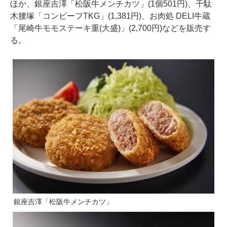
ほか、銀座吉澤「松阪牛メンチカツ」(1個501円)、千駄
木腰塚「コンビーフTKG」(1,381円)、お肉処 DELI牛蔵
「尾崎牛モモステーキ重(大盛)」(2,700円)などを販売す
る。
銀座吉澤「松阪牛メンチカツ」