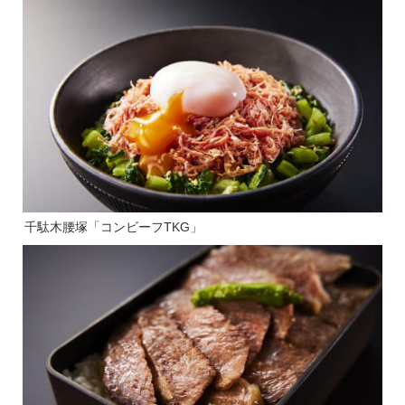
千駄木腰塚「コンビーフTKG」