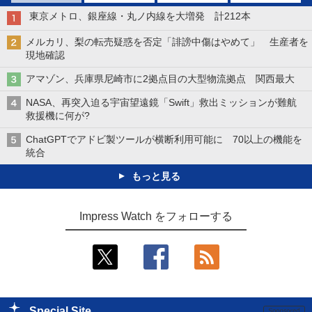
東京メトロ、銀座線・丸ノ内線を大増発 計212本
メルカリ、梨の転売疑惑を否定「誹謗中傷はやめて」 生産者を
現地確認
アマゾン、兵庫県尼崎市に2拠点目の大型物流拠点 関西最大
NASA、再突入迫る宇宙望遠鏡「Swift」救出ミッションが難航
救援機に何が?
ChatGPTでアドビ製ツールが横断利用可能に 70以上の機能を
統合
もっと見る
Impress Watch をフォローする
Special Site