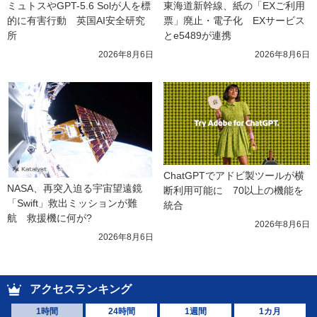
ミュトスやGPT-5.6 Solが人を標
東海道新幹線、紙の「EXご利用
的に有害行動　英国AI安全研究
票」廃止・電子化　EXサービス
所
とe5489が連携
2026年8月6日
2026年8月6日
ChatGPTでアドビ製ツールが横
NASA、再突入迫る宇宙望遠鏡
断利用可能に　70以上の機能を
「Swift」救出ミッションが難
統合
航　救援機に何が?
2026年8月6日
2026年8月6日
アクセスランキング
1時間
24時間
1週間
1カ月