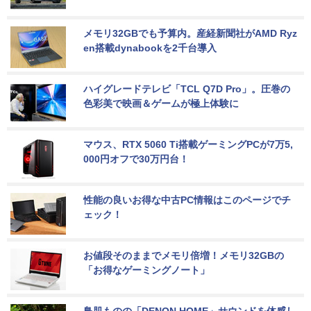
メモリ32GBでも予算内。産経新聞社がAMD Ryz
en搭載dynabookを2千台導入
ハイグレードテレビ「TCL Q7D Pro」。圧巻の
色彩美で映画＆ゲームが極上体験に
マウス、RTX 5060 Ti搭載ゲーミングPCが7万5,
000円オフで30万円台！
性能の良いお得な中古PC情報はこのページでチ
ェック！
お値段そのままでメモリ倍増！メモリ32GBの
「お得なゲーミングノート」
鳥肌ものの「DENON HOME」サウンドを体感し