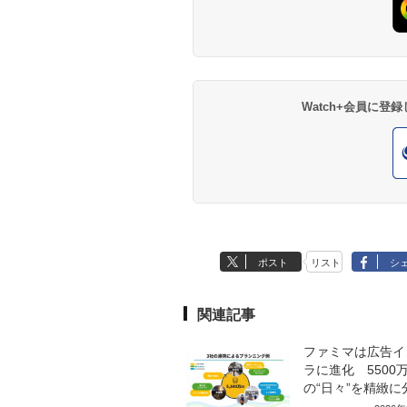
Watch+会員に
ポスト
リスト
シ
関連記事
ファミマは広告イ
ラに進化 5500万
の“日々”を精緻に