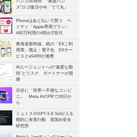
ハンズ50周年 “東急ハン
ズ”ロゴ復活やAI「てて丸」
Phoneはあと払いで買う ペ
イディ「Apple専用プラン」
480万利用の4割がZ世代
東海道新幹線、紙の「EXご利
用票」廃止・電子化 EXサー
ビスとe5489が連携
AIエージェントへの“過度な期
待”とリスク ガートナーが指
摘
渋谷に「世界一不便なコンビ
ニ」 Meta AIのPRで28日か
ら
ミュトスやGPT-5.6 Solが人を
標的に有害行動 英国AI安全
研究所
Metaもコーディングエージェ