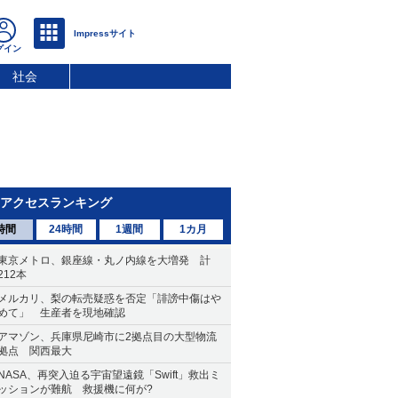
社会
アクセスランキング
時間
24時間
1週間
1カ月
東京メトロ、銀座線・丸ノ内線を大増発 計
212本
メルカリ、梨の転売疑惑を否定「誹謗中傷はや
めて」 生産者を現地確認
アマゾン、兵庫県尼崎市に2拠点目の大型物流
拠点 関西最大
NASA、再突入迫る宇宙望遠鏡「Swift」救出ミ
ッションが難航 救援機に何が?