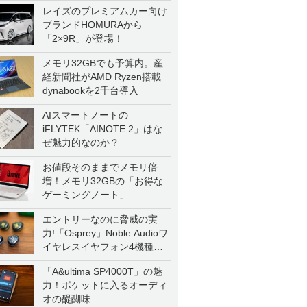
レイズのプレミアムカー向け
ブランドHOMURAから
「2×9R」が登場！
メモリ32GBでも予算内。産
経新聞社がAMD Ryzen搭載
dynabookを2千台導入
AIスマートノートの
iFLYTEK「AINOTE 2」はな
ぜ魅力的なのか？
お値段そのままでメモリ倍
増！メモリ32GBの「お得な
ゲーミングノート」
エントリーなのに脅威の実
力!「Osprey」Noble Audioワ
イヤレスイヤフォン4機種を
一気に聴く
「A&ultima SP4000T」の魅
力！ポケットに入るオーディ
オの醍醐味