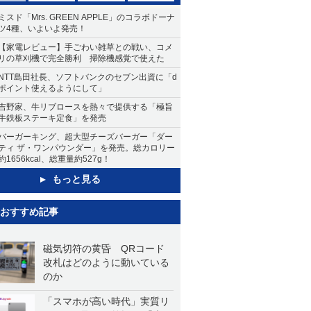
ミスド「Mrs. GREEN APPLE」のコラボドーナ
ツ4種、いよいよ発売！
【家電レビュー】手ごわい雑草との戦い、コメ
リの草刈機で完全勝利 掃除機感覚で使えた
NTT島田社長、ソフトバンクのセブン出資に「d
ポイント使えるようにして」
吉野家、牛リブロースを熱々で提供する「極旨
牛鉄板ステーキ定食」を発売
バーガーキング、超大型チーズバーガー「ダー
ティ ザ・ワンパウンダー」を発売。総カロリー
約1656kcal、総重量約527g！
もっと見る
おすすめ記事
磁気切符の黄昏 QRコード
改札はどのように動いている
のか
「スマホが高い時代」実質リ