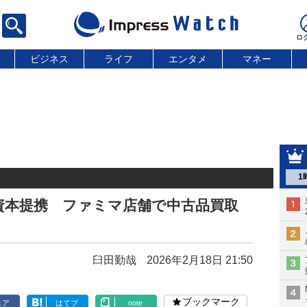
ビジネス
ライフ
エンタメ
マネー
1
資本提携 ファミマ店舗で中古品買取
臼田勤哉
2026年2月18日 21:50
ブックマーク
ェア
はてブ
note