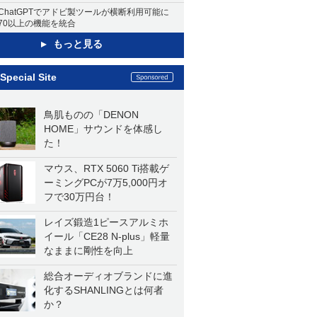
ChatGPTでアドビ製ツールが横断利用可能に
70以上の機能を統合
もっと見る
Special Site
鳥肌ものの「DENON
HOME」サウンドを体感し
た！
マウス、RTX 5060 Ti搭載ゲ
ーミングPCが7万5,000円オ
フで30万円台！
レイズ鍛造1ピースアルミホ
イール「CE28 N-plus」軽量
なままに剛性を向上
総合オーディオブランドに進
化するSHANLINGとは何者
か？