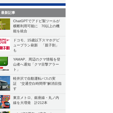
最新記事
ChatGPTでアドビ製ツールが
横断利用可能に 70以上の機
能を統合
ドコモ、15歳以下スマホデビ
ュープラン刷新 「親子割」
も
YAMAP、周辺のクマ情報を登
山者へ通知「クマ目撃アラー
ト」
軽井沢で自動運転バスの実
証 “交通空白時間帯”解消目指
す
東京メトロ、銀座線・丸ノ内
線を大増発 計212本