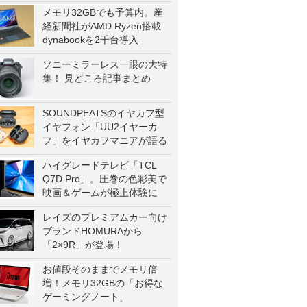
メモリ32GBでも予算内。産
経新聞社がAMD Ryzen搭載
dynabookを2千台導入
ソニーミラーレス一眼の大特
集！ 見どころ記事まとめ
SOUNDPEATSのイヤカフ型
イヤフォン「UU2イヤーカ
フ」をイヤカフマニアが語る
ハイグレードテレビ「TCL
Q7D Pro」。圧巻の色彩美で
映画＆ゲームが極上体験に
レイズのプレミアムカー向け
ブランドHOMURAから
「2×9R」が登場！
お値段そのままでメモリ倍
増！メモリ32GBの「お得な
ゲーミングノート」