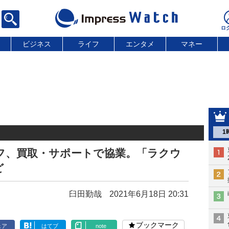
ビジネス
ライフ
エンタメ
マネー
1
フ、買取・サポートで協業。「ラクウ
ど
臼田勤哉
2021年6月18日 20:31
ブックマーク
ェア
はてブ
note