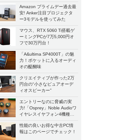
Amazon プライムデー過去最
安! Anker注目プロジェクタ
ー3モデルを使ってみた
マウス、RTX 5060 Ti搭載ゲ
ーミングPCが7万5,000円オ
フで30万円台！
「A&ultima SP4000T」の魅
力！ポケットに入るオーディ
オの醍醐味
クリエイティブが作った2万
円台の“小さなピュアオーデ
ィオスピーカー”
エントリーなのに脅威の実
力!「Osprey」Noble Audioワ
イヤレスイヤフォン4機種を
一気に聴く
性能の良いお得な中古PC情
報はこのページでチェック！