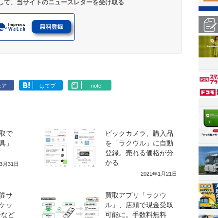
登録して、当サイトのニュースレターを受け取る
ェア
はてブ
note
取で
ビックカメラ、購入品
具」
を「ラクウル」に自動
登録。売れる価格が分
かる
年3月31日
2021年1月21日
券サ
買取アプリ「ラクウ
ケッ
ル」、店頭で現金受取
冊など
可能に。手数料無料