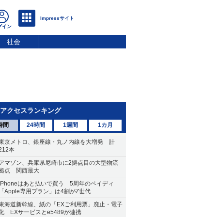
社会
アクセスランキング
時間
24時間
1週間
1カ月
東京メトロ、銀座線・丸ノ内線を大増発 計
212本
アマゾン、兵庫県尼崎市に2拠点目の大型物流
拠点 関西最大
iPhoneはあと払いで買う 5周年のペイディ
「Apple専用プラン」は4割がZ世代
東海道新幹線、紙の「EXご利用票」廃止・電子
化 EXサービスとe5489が連携