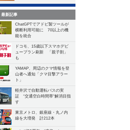
最新記事
ChatGPTでアドビ製ツールが
横断利用可能に 70以上の機
能を統合
ドコモ、15歳以下スマホデビ
ュープラン刷新 「親子割」
も
YAMAP、周辺のクマ情報を登
山者へ通知「クマ目撃アラー
ト」
軽井沢で自動運転バスの実
証 “交通空白時間帯”解消目指
す
東京メトロ、銀座線・丸ノ内
線を大増発 計212本