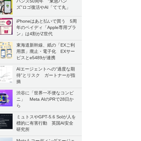
ハンズ50周年 “東急ハン
ズ”ロゴ復活やAI「てて丸」
iPhoneはあと払いで買う 5周
年のペイディ「Apple専用プラ
ン」は4割がZ世代
東海道新幹線、紙の「EXご利
用票」廃止・電子化 EXサー
ビスとe5489が連携
AIエージェントへの“過度な期
待”とリスク ガートナーが指
摘
渋谷に「世界一不便なコンビ
ニ」 Meta AIのPRで28日か
ら
ミュトスやGPT-5.6 Solが人を
標的に有害行動 英国AI安全
研究所
Metaもコーディングエージェ