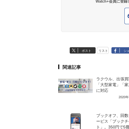
Watch+会員に
ポスト
リスト
シ
関連記事
ラクウル、出張買
「大型家電」「家
に対応
2020
ブックオフ、回数
ービス「ブックチ
ト」。350円で5