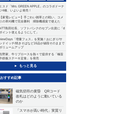
ミスド「Mrs. GREEN APPLE」のコラボドーナ
ツ4種、いよいよ発売！
【家電レビュー】手ごわい雑草との戦い、コメ
リの草刈機で完全勝利 掃除機感覚で使えた
NTT島田社長、ソフトバンクのセブン出資に「d
ポイント使えるようにして」
NewDays「増量フェス」を実施！おにぎり/サ
ンドイッチ/焼きそばなど16品が値段そのままで
ボリュームアップ
吉野家、牛リブロースを熱々で提供する「極旨
牛鉄板ステーキ定食」を発売
もっと見る
おすすめ記事
磁気切符の黄昏 QRコード
改札はどのように動いている
のか
「スマホが高い時代」実質リ