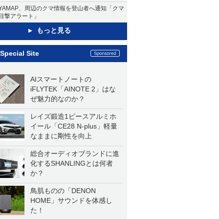
YAMAP、周辺のクマ情報を登山者へ通知「クマ
目撃アラート」
もっと見る
Special Site
AIスマートノートの
iFLYTEK「AINOTE 2」はな
ぜ魅力的なのか？
レイズ鍛造1ピースアルミホ
イール「CE28 N-plus」軽量
なままに剛性を向上
総合オーディオブランドに進
化するSHANLINGとは何者
か？
鳥肌ものの「DENON
HOME」サウンドを体感し
た！