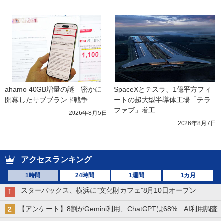
ahamo 40GB増量の謎　密かに
SpaceXとテスラ、1億平方フィ
開幕したサブブランド戦争
ートの超大型半導体工場「テラ
ファブ」着工
2026年8月5日
2026年8月7日
アクセスランキング
1時間
24時間
1週間
1カ月
スターバックス、横浜に“文化財カフェ”8月10日オープン
【アンケート】8割がGemini利用、ChatGPTは68% AI利用調査