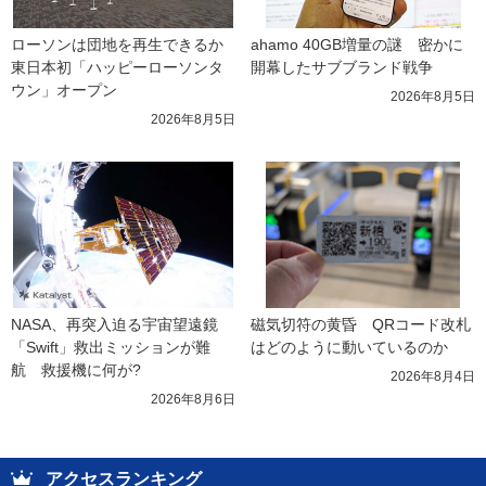
ローソンは団地を再生できるか 
ahamo 40GB増量の謎　密かに
東日本初「ハッピーローソンタ
開幕したサブブランド戦争
ウン」オープン
2026年8月5日
2026年8月5日
NASA、再突入迫る宇宙望遠鏡
磁気切符の黄昏　QRコード改札
「Swift」救出ミッションが難
はどのように動いているのか
航　救援機に何が?
2026年8月4日
2026年8月6日
アクセスランキング