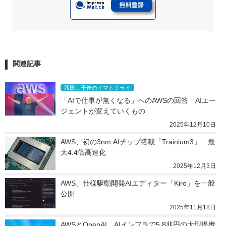
関連記事
西田宗千佳のイマトミライ
「AIで仕事が無くなる」へのAWSの回答　AIエー
ジェントが変えていくもの
2025年12月10日
AWS、初の3nm AIチップ搭載「Trainium3」　最
大4.4倍高速化
2025年12月3日
AWS、仕様駆動開発AIエディター「Kiro」を一般
公開
2025年11月18日
AWSとOpenAI、AIインフラで5.8兆円の大型提携