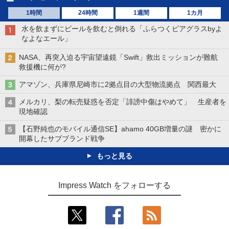
1時間
24時間
1週間
1カ月
水を飲まずにビールを飲むと倒れる「ふらつくビアグラスbyよ
なよなエール」
NASA、再突入迫る宇宙望遠鏡「Swift」救出ミッションが難航
救援機に何が?
アマゾン、兵庫県尼崎市に2拠点目の大型物流拠点 関西最大
メルカリ、梨の転売疑惑を否定「誹謗中傷はやめて」 生産者を
現地確認
【石野純也のモバイル通信SE】ahamo 40GB増量の謎 密かに
開幕したサブブランド戦争
もっと見る
Impress Watch をフォローする