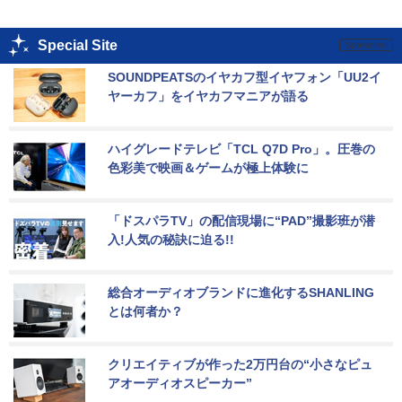
Special Site
SOUNDPEATSのイヤカフ型イヤフォン「UU2イ
ヤーカフ」をイヤカフマニアが語る
ハイグレードテレビ「TCL Q7D Pro」。圧巻の
色彩美で映画＆ゲームが極上体験に
「ドスパラTV」の配信現場に“PAD”撮影班が潜
入!人気の秘訣に迫る!!
総合オーディオブランドに進化するSHANLING
とは何者か？
クリエイティブが作った2万円台の“小さなピュ
アオーディオスピーカー”