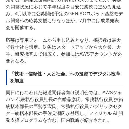
の開発状況に応じて半年程度を目安に柔軟に進める見込
み。4月以降に公募開始予定のGENIACロボット基盤モデ
ル開発への応募支援も行なうほか、7月中には成果発表
会を開催する。
応募は専用フォームから申し込みとなり、採択数は最大
で数十社を想定。対象はスタートアップから大企業、大
学、研究機関まで幅広く、参加にはAWSアカウントが必
要となる。
「技術・信頼性・人と社会」への投資でデジタル改革
を加速
同日に行なわれた報道関係者向け説明会では、AWSジャ
パン 代表執行役員社長の白幡晶彦氏、常務執行役員 技術
統括本部長の巨勢泰宏氏、常務執行役員 パブリックセク
ター統括本部長の宇佐見潮氏が登壇し、フィジカル AI 開
発支援プログラムを含む、国内戦略が紹介された。