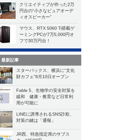
クリエイティブが作った2万
円台の“小さなピュアオーデ
ィオスピーカー”
マウス、RTX 5060 Ti搭載ゲ
ーミングPCが7万5,000円オ
フで30万円台！
最新記事
スターバックス、横浜に“文化
財カフェ”8月10日オープン
Fable 5、生物学の安全対策を
緩和 健康・教育など日常利
用が可能に
LINEに誘導されるSNS詐欺、
対策の鍵は「通報」
JR西、特急指定席のサブス