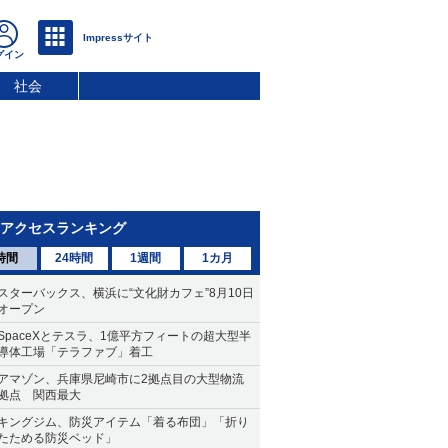
社会
アクセスランキング
時間
24時間
1週間
1カ月
スターバックス、横浜に“文化財カフェ”8月10日
オープン
SpaceXとテスラ、1億平方フィートの超大型半
導体工場「テラファブ」着工
アマゾン、兵庫県尼崎市に2拠点目の大型物流
拠点 関西最大
キングジム、防災アイテム「着る布団」「折り
たためる防災ベッド」