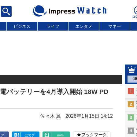
ビジネス
ライフ
エンタメ
マネー
1
充電バッテリーを4月導入開始 18W PD
佐々木 翼
2026年1月15日 14:12
ブックマーク
ェア
はてブ
note