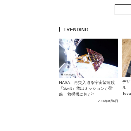
TRENDING
デザ
NASA、再突入迫る宇宙望遠鏡
ル 
「Swift」救出ミッションが難
Tev
航 救援機に何が?
2026年8月6日