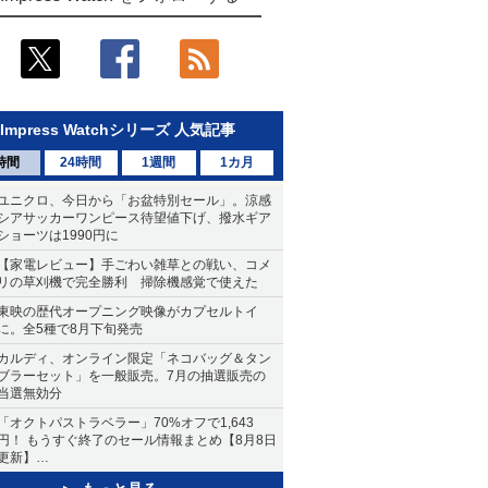
Impress Watchシリーズ 人気記事
時間
24時間
1週間
1カ月
ユニクロ、今日から「お盆特別セール」。涼感
シアサッカーワンピース待望値下げ、撥水ギア
ショーツは1990円に
【家電レビュー】手ごわい雑草との戦い、コメ
リの草刈機で完全勝利 掃除機感覚で使えた
東映の歴代オープニング映像がカプセルトイ
に。全5種で8月下旬発売
カルディ、オンライン限定「ネコバッグ＆タン
ブラーセット」を一般販売。7月の抽選販売の
当選無効分
「オクトパストラベラー」70%オフで1,643
円！ もうすぐ終了のセール情報まとめ【8月8日
更新】
ニンテンドーeショップでは「大神 絶景版」が