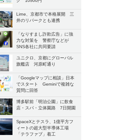
ク 10500円
Lime、京都市で本格展開 三
井のリパークとも連携
「なりすまし詐欺広告」に強
力な対策を 警察庁などが
SNS各社に共同要請
ユニクロ、京都にグローバル
旗艦店 河原町通り
「Googleマップに相談」日本
でスタート Geminiで複雑な
質問に回答
博多駅前「明治公園」に飲食
店・スパ・立体園路 7日開園
SpaceXとテスラ、1億平方フ
ィートの超大型半導体工場
「テラファブ」着工