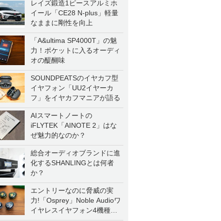
レイズ鍛造1ピースアルミホ
イール「CE28 N-plus」軽量
なままに剛性を向上
「A&ultima SP4000T」の魅
力！ポケットに入るオーディ
オの醍醐味
SOUNDPEATSのイヤカフ型
イヤフォン「UU2イヤーカ
フ」をイヤカフマニアが語る
AIスマートノートの
iFLYTEK「AINOTE 2」はな
ぜ魅力的なのか？
総合オーディオブランドに進
化するSHANLINGとは何者
か？
エントリーなのに脅威の実
力!「Osprey」Noble Audioワ
イヤレスイヤフォン4機種を
一気に聴く