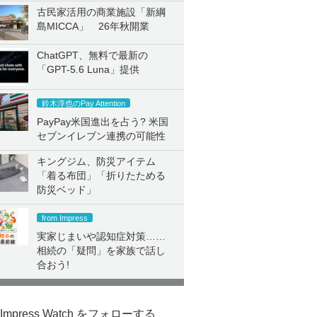
古民家活用の商業施設「新綱
島MICCA」 26年秋開業
ChatGPT、無料で最新の
「GPT-5.6 Luna」提供
鈴木淳也のPay Attention
PayPay米国進出を占う? 米国
セブンイレブン連携の可能性
キングジム、防災アイテム
「着る布団」「折りたためる
防災ベッド」
from Impress
実家じまいや認知症対策……
相続の「疑問」を家族で話し
合おう!
Impress Watch をフォローする