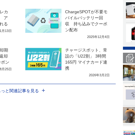
クレカ
ChargeSPOTが不要モ
 ア
バイルバッテリー回
れる
収 持ち込みでクーポ
ン配布
11月13日
2025年12月4日
返却期
チャージスポット、常
返却
設の「U22割」 3時間
ーポン
165円 マイナカード連
携
年8月25日
2026年3月2日
もっと関連記事を見る