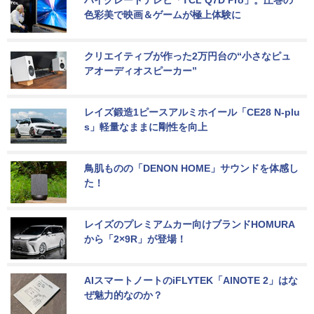
ハイグレードテレビ「TCL Q7D Pro」。圧巻の
色彩美で映画＆ゲームが極上体験に
クリエイティブが作った2万円台の“小さなピュ
アオーディオスピーカー”
レイズ鍛造1ピースアルミホイール「CE28 N-plu
s」軽量なままに剛性を向上
鳥肌ものの「DENON HOME」サウンドを体感し
た！
レイズのプレミアムカー向けブランドHOMURA
から「2×9R」が登場！
AIスマートノートのiFLYTEK「AINOTE 2」はな
ぜ魅力的なのか？