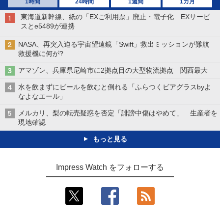
1時間
24時間
1週間
1カ月
東海道新幹線、紙の「EXご利用票」廃止・電子化 EXサービ
スとe5489が連携
NASA、再突入迫る宇宙望遠鏡「Swift」救出ミッションが難航
救援機に何が?
アマゾン、兵庫県尼崎市に2拠点目の大型物流拠点 関西最大
水を飲まずにビールを飲むと倒れる「ふらつくビアグラスbyよ
なよなエール」
メルカリ、梨の転売疑惑を否定「誹謗中傷はやめて」 生産者を
現地確認
もっと見る
Impress Watch をフォローする