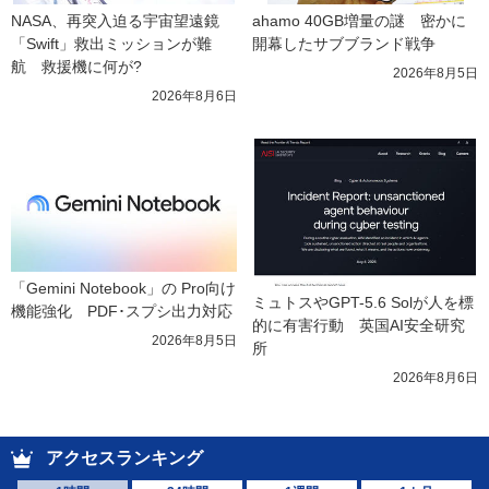
NASA、再突入迫る宇宙望遠鏡
ahamo 40GB増量の謎　密かに
「Swift」救出ミッションが難
開幕したサブブランド戦争
航　救援機に何が?
2026年8月5日
2026年8月6日
「Gemini Notebook」の Pro向け
ミュトスやGPT-5.6 Solが人を標
機能強化　PDF･スプシ出力対応
的に有害行動　英国AI安全研究
2026年8月5日
所
2026年8月6日
アクセスランキング