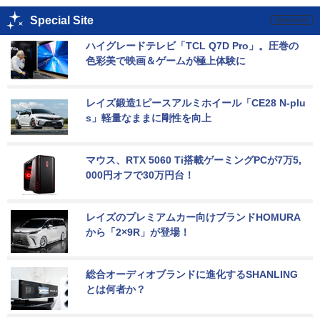
Special Site
ハイグレードテレビ「TCL Q7D Pro」。圧巻の
色彩美で映画＆ゲームが極上体験に
レイズ鍛造1ピースアルミホイール「CE28 N-plu
s」軽量なままに剛性を向上
マウス、RTX 5060 Ti搭載ゲーミングPCが7万5,
000円オフで30万円台！
レイズのプレミアムカー向けブランドHOMURA
から「2×9R」が登場！
総合オーディオブランドに進化するSHANLING
とは何者か？