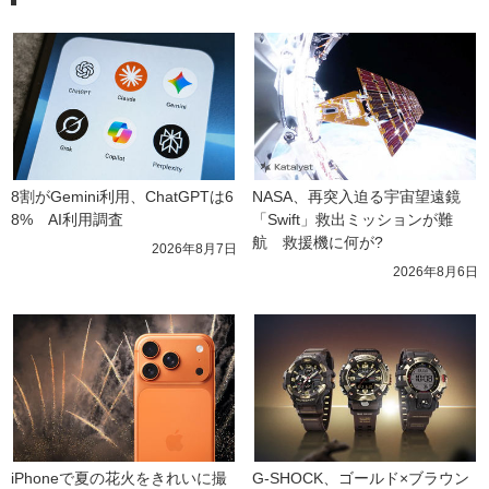
8割がGemini利用、ChatGPTは6
NASA、再突入迫る宇宙望遠鏡
8%　AI利用調査
「Swift」救出ミッションが難
航　救援機に何が?
2026年8月7日
2026年8月6日
iPhoneで夏の花火をきれいに撮
G-SHOCK、ゴールド×ブラウン