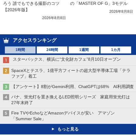
ろう 誰でもできる撮影のコツ
の「MASTER OF G」3モデル
【2026年版】
2026年8月8日
2026年8月8日
アクセスランキング
1時間
24時間
1週間
1カ月
スターバックス、横浜に“文化財カフェ”8月10日オープン
SpaceXとテスラ、1億平方フィートの超大型半導体工場「テラ
ファブ」着工
【アンケート】8割がGemini利用、ChatGPTは68% AI利用調査
パナ、蛍光灯を置き換えるLED照明シリーズ 家庭用蛍光灯は
27年末終了
Fire TVやEchoなどAmazonデバイスが安い アマゾン
「Summer Sale」
もっと見る