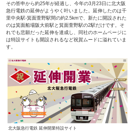
その答申から約25年が経過し、今年の3月23日に北大阪
急行電鉄の延伸がようやく叶いました。延伸したのは千
里中央駅-箕面萱野駅間の約2.5kmで、新たに開設された
のは箕面船場阪大前駅と箕面萱野駅の2駅だけです。そ
れでも悲願だった延伸を達成し、同社のホームページに
は特設サイトも開設されるなど祝賀ムードに溢れていま
す。
北大阪急行電鉄 延伸開業特設サイト