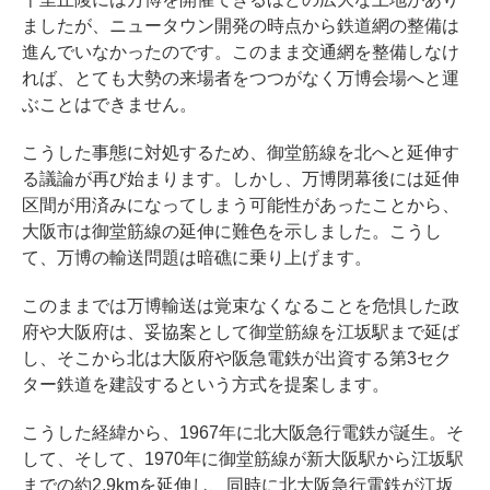
ましたが、ニュータウン開発の時点から鉄道網の整備は
進んでいなかったのです。このまま交通網を整備しなけ
れば、とても大勢の来場者をつつがなく万博会場へと運
ぶことはできません。
こうした事態に対処するため、御堂筋線を北へと延伸す
る議論が再び始まります。しかし、万博閉幕後には延伸
区間が用済みになってしまう可能性があったことから、
大阪市は御堂筋線の延伸に難色を示しました。こうし
て、万博の輸送問題は暗礁に乗り上げます。
このままでは万博輸送は覚束なくなることを危惧した政
府や大阪府は、妥協案として御堂筋線を江坂駅まで延ば
し、そこから北は大阪府や阪急電鉄が出資する第3セク
ター鉄道を建設するという方式を提案します。
こうした経緯から、1967年に北大阪急行電鉄が誕生。そ
して、そして、1970年に御堂筋線が新大阪駅から江坂駅
までの約2.9kmを延伸し、同時に北大阪急行電鉄が江坂