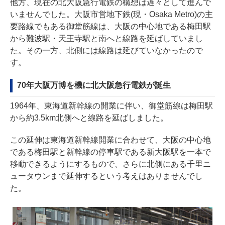
他方、現在の北大阪急行電鉄の構想は遅々として進んで
いませんでした。大阪市営地下鉄(現・Osaka Metro)の主
要路線でもある御堂筋線は、大阪の中心地である梅田駅
から難波駅・天王寺駅と南へと線路を延ばしていまし
た。その一方、北側には線路は延びていなかったので
す。
70年大阪万博を機に北大阪急行電鉄が誕生
1964年、東海道新幹線の開業に伴い、御堂筋線は梅田駅
から約3.5km北側へと線路を延ばしました。
この延伸は東海道新幹線開業に合わせて、大阪の中心地
である梅田駅と新幹線の停車駅である新大阪駅を一本で
移動できるようにするもので、さらに北側にある千里ニ
ュータウンまで延伸するという考えはありませんでし
た。