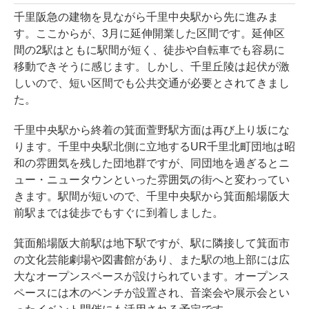
千里阪急の建物を見ながら千里中央駅から先に進みま
す。ここからが、3月に延伸開業した区間です。延伸区
間の2駅はともに駅間が短く、徒歩や自転車でも容易に
移動できそうに感じます。しかし、千里丘陵は起伏が激
しいので、短い区間でも公共交通が必要とされてきまし
た。
千里中央駅から終着の箕面萱野駅方面は再び上り坂にな
ります。千里中央駅北側に立地するUR千里北町団地は昭
和の雰囲気を残した団地群ですが、同団地を過ぎるとニ
ュー・ニュータウンといった雰囲気の街へと変わってい
きます。駅間が短いので、千里中央駅から箕面船場阪大
前駅までは徒歩でもすぐに到着しました。
箕面船場阪大前駅は地下駅ですが、駅に隣接して箕面市
の文化芸能劇場や図書館があり、また駅の地上部には広
大なオープンスペースが設けられています。オープンス
ペースには木のベンチが設置され、音楽会や展示会とい