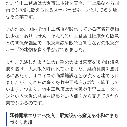
た。竹中工務店は大阪市に本社を置き、非上場ながら国
内でも5指に数えられるスーパーゼネコンとして名を馳
せる企業です。
そのため、国内で竹中工務店が関わっている有名建築物
は少なくありません。そんな竹中工務店は旧来から阪急
との関係が強固で、阪急電鉄や阪急百貨店などの阪急グ
ループの建物を多く手がけてきました。
また、先述したように大正期の大阪は東京を凌ぐ経済発
展を遂げ、大大阪と呼ばれていました。経済発展を遂げ
るにあたり、オフィスや商業施設などが次々と建てられ
ましたが、それらの多くを竹中工務店が設計・施工して
います。つまり、竹中工務店は大大阪や千里ニュータウ
ンという大阪の発展を建築という側面から支えてきた企
業でもあるのです。
延伸開業エリアへ突入。駅施設から窺える令和のまち
づくり思想