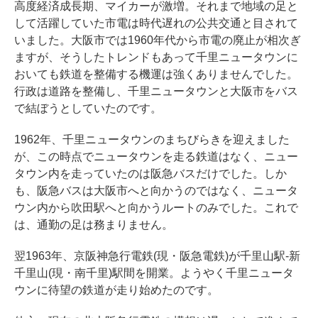
高度経済成長期、マイカーが激増。それまで地域の足と
して活躍していた市電は時代遅れの公共交通と目されて
いました。大阪市では1960年代から市電の廃止が相次ぎ
ますが、そうしたトレンドもあって千里ニュータウンに
おいても鉄道を整備する機運は強くありませんでした。
行政は道路を整備し、千里ニュータウンと大阪市をバス
で結ぼうとしていたのです。
1962年、千里ニュータウンのまちびらきを迎えました
が、この時点でニュータウンを走る鉄道はなく、ニュー
タウン内を走っていたのは阪急バスだけでした。しか
も、阪急バスは大阪市へと向かうのではなく、ニュータ
ウン内から吹田駅へと向かうルートのみでした。これで
は、通勤の足は務まりません。
翌1963年、京阪神急行電鉄(現・阪急電鉄)が千里山駅-新
千里山(現・南千里)駅間を開業。ようやく千里ニュータ
ウンに待望の鉄道が走り始めたのです。