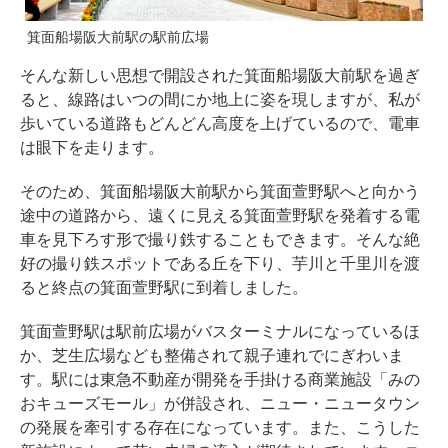
箕面船場阪大前駅の駅前広場
そんな新しい思想で開設された箕面船場阪大前駅を過ぎ
ると、線路はいつの間にか地上に姿を現しますが、私が
歩いている道路もどんどん高度を上げているので、電車
は眼下を走ります。
そのため、箕面船場阪大前駅から箕面萱野駅へと向かう
途中の道路から、遠くに見える箕面萱野駅を発着する電
車を見下ろす形で撮り鉄することもできます。そんな絶
好の撮り鉄スポットである丘を下り、芋川と千里川を渡
ると終点の箕面萱野駅に到着しました。
箕面萱野駅は駅前広場がバスターミナルになっているほ
か、芝生広場なども整備されて親子連れでにぎわいま
す。駅には東急不動産が開発を手掛ける商業施設「みの
おキューズモール」が併設され、ニュー・ニュータウン
の発展を牽引する存在になっています。また、こうした