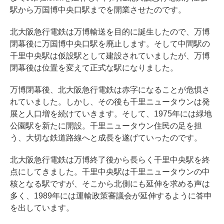
駅から万国博中央口駅までを開業させたのです。
北大阪急行電鉄は万博輸送を目的に誕生したので、万博
閉幕後に万国博中央口駅を廃止します。そして中間駅の
千里中央駅は仮設駅として建設されていましたが、万博
閉幕後は位置を変えて正式な駅になりました。
万博閉幕後、北大阪急行電鉄は赤字になることが危惧さ
れていました。しかし、その後も千里ニュータウンは発
展と人口増を続けていきます。そして、1975年には緑地
公園駅を新たに開設。千里ニュータウン住民の足を担
う、大切な鉄道路線へと成長を遂げていったのです。
北大阪急行電鉄は万博終了後から長らく千里中央駅を終
点にしてきました。千里中央駅は千里ニュータウンの中
核となる駅ですが、そこから北側にも延伸を求める声は
多く、1989年には運輸政策審議会が延伸するように答申
を出しています。