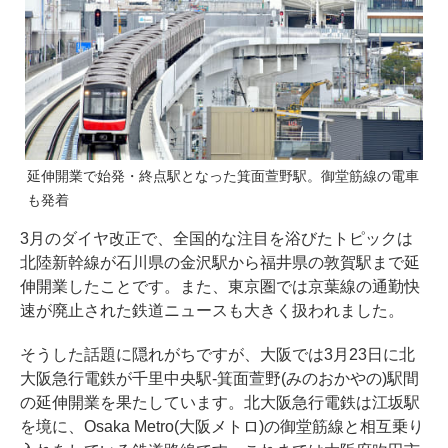
延伸開業で始発・終点駅となった箕面萱野駅。御堂筋線の電車
も発着
3月のダイヤ改正で、全国的な注目を浴びたトピックは
北陸新幹線が石川県の金沢駅から福井県の敦賀駅まで延
伸開業したことです。また、東京圏では京葉線の通勤快
速が廃止された鉄道ニュースも大きく扱われました。
そうした話題に隠れがちですが、大阪では3月23日に北
大阪急行電鉄が千里中央駅-箕面萱野(みのおかやの)駅間
の延伸開業を果たしています。北大阪急行電鉄は江坂駅
を境に、Osaka Metro(大阪メトロ)の御堂筋線と相互乗り