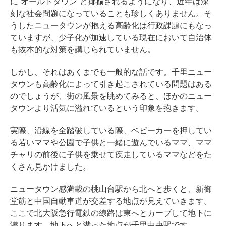
に“オールドタウン”と揶揄されるようになり、近年は深
刻な社会問題になっていることも珍しくありません。そ
うしたニュータウンが抱える高齢化は行政課題にもなっ
ていますが、少子化が加速している現在において自治体
も抜本的な対策を講じられていません。
しかし、それはあくまでも一般的な話です。千里ニュー
タウンも高齢化によって引き起こされている問題はある
のでしょうが、街の風景を眺めてみると、ほかのニュー
タウンより活気に溢れているという印象を抱きます。
実際、沿線を全踏破している際、ベビーカーを押してい
る若いママや公園で子供と一緒に遊んでいるママ、ママ
チャリの前後に子供を乗せて疾走しているママなどをた
くさん見かけました。
ニュータウン感満載の桃山台駅から北へと歩くと、新御
堂筋と中国自動車道が交差する地点が見えていきます。
ここで北大阪急行電鉄の線路は東へとカーブして地下に
潜ります。地下へと潜った地点が千里中央駅です。