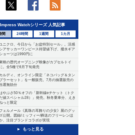
Impress Watchシリーズ 人気記事
時間
24時間
1週間
1カ月
ユニクロ、今日から「お盆特別セール」。涼感
シアサッカーワンピース待望値下げ、撥水ギア
ショーツは1990円に
東映の歴代オープニング映像がカプセルトイ
に。全5種で8月下旬発売
カルディ、オンライン限定「ネコバッグ＆タン
ブラーセット」を一般販売。7月の抽選販売の
当選無効分
はやぶさ50％オフの「新幹線eチケット（トク
だ値スペシャル28）」発売。秋冬乗車分、えき
ねっと限定
フェルメール《真珠の耳飾りの少女》展のグッ
ズ公開。図録/ミッフィー/葬送のフリーレンほ
か、注目ブランドコラボが実現
もっと見る