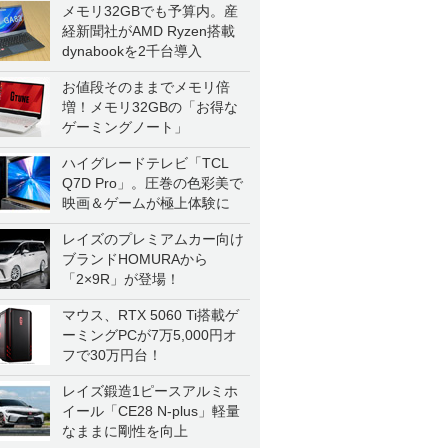
メモリ32GBでも予算内。産
経新聞社がAMD Ryzen搭載
dynabookを2千台導入
お値段そのままでメモリ倍
増！メモリ32GBの「お得な
ゲーミングノート」
ハイグレードテレビ「TCL
Q7D Pro」。圧巻の色彩美で
映画＆ゲームが極上体験に
レイズのプレミアムカー向け
ブランドHOMURAから
「2×9R」が登場！
マウス、RTX 5060 Ti搭載ゲ
ーミングPCが7万5,000円オ
フで30万円台！
レイズ鍛造1ピースアルミホ
イール「CE28 N-plus」軽量
なままに剛性を向上