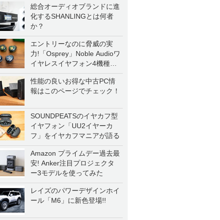
総合オーディオブランドに進
化するSHANLINGとは何者
か？
エントリーなのに脅威の実
力!「Osprey」Noble Audioワ
イヤレスイヤフォン4機種を
一気に聴く
性能の良いお得な中古PC情
報はこのページでチェック！
SOUNDPEATSのイヤカフ型
イヤフォン「UU2イヤーカ
フ」をイヤカフマニアが語る
Amazon プライムデー過去最
安! Anker注目プロジェクタ
ー3モデルを使ってみた
レイズのパワーデザインホイ
ール「M6」に新色登場!!