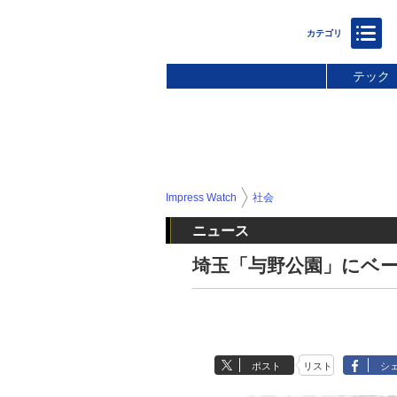
テック
Impress Watch
社会
ニュース
埼玉「与野公園」にベ
ポスト
リスト
シ