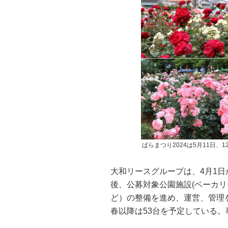
ばらまつり2024は5月11日、
大和リースグループは、4月1
後、公募対象公園施設(ベーカリ
ど）の整備を進め、運営、管理を
春以降は53台を予定している。事