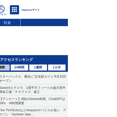
社会
アクセスランキング
時間
24時間
1週間
1カ月
スターバックス、横浜に“文化財カフェ”8月10日
オープン
SpaceXとテスラ、1億平方フィートの超大型半
導体工場「テラファブ」着工
【アンケート】8割がGemini利用、ChatGPTは
68% AI利用調査
Fire TVやEchoなどAmazonデバイスが安い ア
マゾン「Summer Sale」