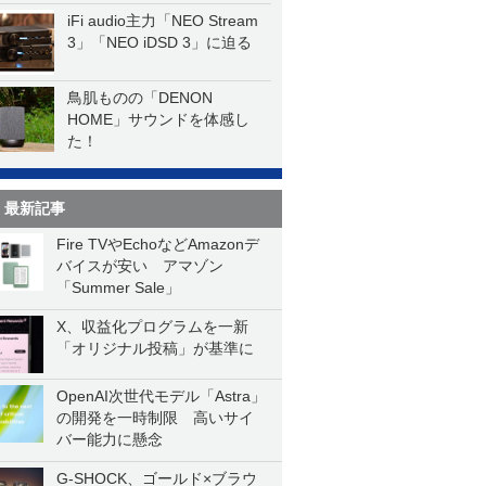
iFi audio主力「NEO Stream
3」「NEO iDSD 3」に迫る
鳥肌ものの「DENON
HOME」サウンドを体感し
た！
最新記事
Fire TVやEchoなどAmazonデ
バイスが安い アマゾン
「Summer Sale」
X、収益化プログラムを一新
「オリジナル投稿」が基準に
OpenAI次世代モデル「Astra」
の開発を一時制限 高いサイ
バー能力に懸念
G-SHOCK、ゴールド×ブラウ