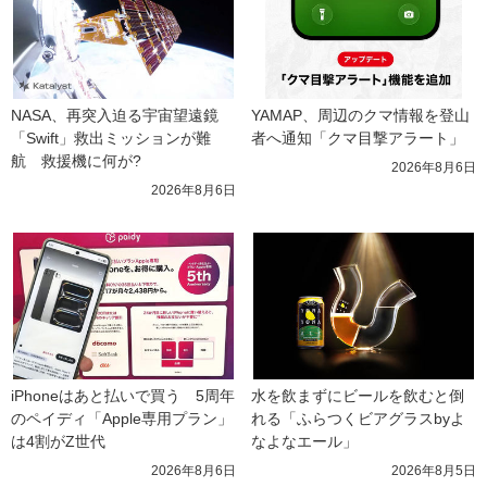
NASA、再突入迫る宇宙望遠鏡
YAMAP、周辺のクマ情報を登山
「Swift」救出ミッションが難
者へ通知「クマ目撃アラート」
航　救援機に何が?
2026年8月6日
2026年8月6日
iPhoneはあと払いで買う　5周年
水を飲まずにビールを飲むと倒
のペイディ「Apple専用プラン」
れる「ふらつくビアグラスbyよ
は4割がZ世代
なよなエール」
2026年8月6日
2026年8月5日