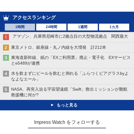
アクセスランキング
1時間
24時間
1週間
1カ月
アマゾン、兵庫県尼崎市に2拠点目の大型物流拠点 関西最大
東京メトロ、銀座線・丸ノ内線を大増発 計212本
東海道新幹線、紙の「EXご利用票」廃止・電子化 EXサービス
とe5489が連携
水を飲まずにビールを飲むと倒れる「ふらつくビアグラスbyよ
なよなエール」
NASA、再突入迫る宇宙望遠鏡「Swift」救出ミッションが難航
救援機に何が?
もっと見る
Impress Watch をフォローする