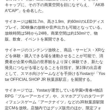
キャップに、その下の商業空間を顔になぞらえ、「AKIB
A“CAP”」を命名した。
サイネージは幅31.7m、高さ1.9m、約60m
のLEDディス
2
プレイ。3D映像の放映や音声出力も可能となっている。
放映時間は5時から24時。商業空間は約150m
で、物
2
販、飲食、イベントを展開できる。
サイネージのコンテンツ放映と、商品・サービス・XRな
どを体験・購入できる場を連動させることが可能で、消
費者が企業や商品の世界観をより深く体験でき、新たな
発見につながる場となることを目指す。第1弾の出店者
として、スマホ向けゲームなどを手掛けるYostarが「Yos
tar OFFICIAL SHOP JR 秋葉原駅店」を展開する。
サイネージでは、Yostarが運営している学園×青春×物語
RPG「ブルーアーカイブ」や、スマホアプリのタワーデ
ィフェンスゲーム「アークナイツ」などのJR秋葉原駅限
定CMを放映。店舗内ではグッズ販売のほか、限定フォ