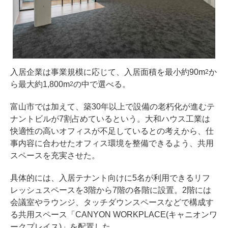
入居企業は事業規模に応じて、入居面積を最小約90m
か
2
ら最大約1,800m
の中で選べる。
2
富山市では加えて、築30年以上で設備の老朽化が進むテ
ナントビルが7割占めているという。大和ハウス工業は
快適性の高いオフィスが不足しているとの考えから、仕
事内容に合わせたオフィス環境を整備できるよう、共用
スペースを充実させた。
具体的には、入居テナント向けに5名が利用できるリフ
レッシュスペースを3階から7階の各階に設置。2階には
会議室やラウンジ、タッチダウンスペースなどで構成す
る共用スペース「CANYON WORKPLACE(キャニオンワ
ークプレイス)」を配置した。