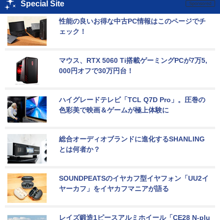
Special Site
性能の良いお得な中古PC情報はこのページでチ
ェック！
マウス、RTX 5060 Ti搭載ゲーミングPCが7万5,
000円オフで30万円台！
ハイグレードテレビ「TCL Q7D Pro」。圧巻の
色彩美で映画＆ゲームが極上体験に
総合オーディオブランドに進化するSHANLING
とは何者か？
SOUNDPEATSのイヤカフ型イヤフォン「UU2イ
ヤーカフ」をイヤカフマニアが語る
レイズ鍛造1ピースアルミホイール「CE28 N-plu