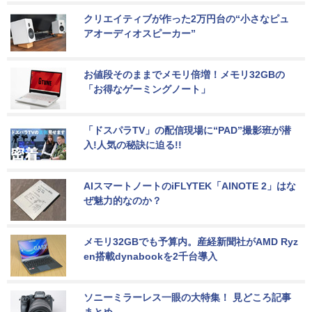
クリエイティブが作った2万円台の“小さなピュ
アオーディオスピーカー”
お値段そのままでメモリ倍増！メモリ32GBの
「お得なゲーミングノート」
「ドスパラTV」の配信現場に“PAD”撮影班が潜
入!人気の秘訣に迫る!!
AIスマートノートのiFLYTEK「AINOTE 2」はな
ぜ魅力的なのか？
メモリ32GBでも予算内。産経新聞社がAMD Ryz
en搭載dynabookを2千台導入
ソニーミラーレス一眼の大特集！ 見どころ記事