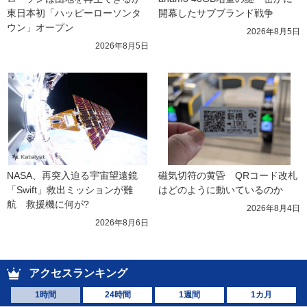
東日本初「ハッピーローソンタ
開幕したサブブランド戦争
ウン」オープン
2026年8月5日
2026年8月5日
NASA、再突入迫る宇宙望遠鏡
磁気切符の黄昏　QRコード改札
「Swift」救出ミッションが難
はどのように動いているのか
航　救援機に何が?
2026年8月4日
2026年8月6日
アクセスランキング
1時間
24時間
1週間
1カ月