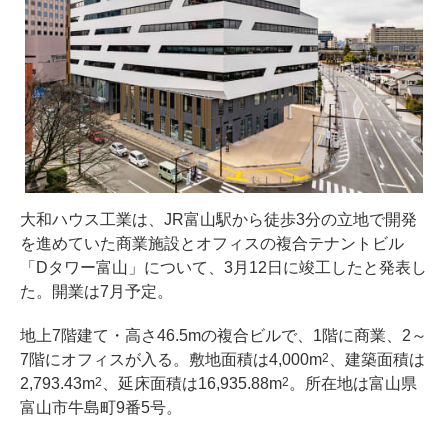
大和ハウス工業は、JR富山駅から徒歩3分の立地で開発
を進めていた商業施設とオフィスの複合テナントビル
「Dタワー富山」について、3月12日に竣工したと発表し
た。開業は7月予定。
地上7階建て・高さ46.5mの複合ビルで、1階に商業、2～
7階にオフィスが入る。敷地面積は4,000m
、建築面積は
2
2,793.43m
、延床面積は16,935.88m
。所在地は富山県
2
2
富山市牛島町9番5号。