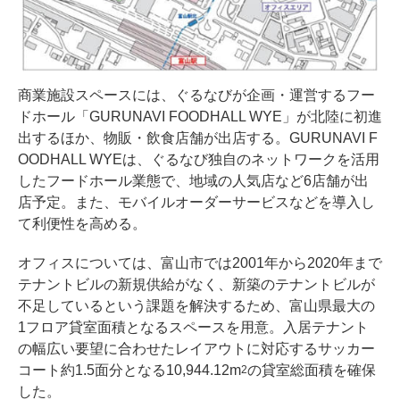
商業施設スペースには、ぐるなびが企画・運営するフー
ドホール「GURUNAVI FOODHALL WYE」が北陸に初進
出するほか、物販・飲食店舗が出店する。GURUNAVI F
OODHALL WYEは、ぐるなび独自のネットワークを活用
したフードホール業態で、地域の人気店など6店舗が出
店予定。また、モバイルオーダーサービスなどを導入し
て利便性を高める。
オフィスについては、富山市では2001年から2020年まで
テナントビルの新規供給がなく、新築のテナントビルが
不足しているという課題を解決するため、富山県最大の
1フロア貸室面積となるスペースを用意。入居テナント
の幅広い要望に合わせたレイアウトに対応するサッカー
コート約1.5面分となる10,944.12m
の貸室総面積を確保
2
した。