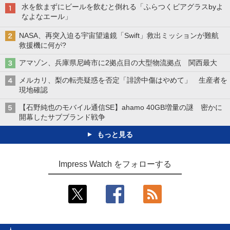
水を飲まずにビールを飲むと倒れる「ふらつくビアグラスbyよ
なよなエール」
NASA、再突入迫る宇宙望遠鏡「Swift」救出ミッションが難航
救援機に何が?
アマゾン、兵庫県尼崎市に2拠点目の大型物流拠点 関西最大
メルカリ、梨の転売疑惑を否定「誹謗中傷はやめて」 生産者を
現地確認
【石野純也のモバイル通信SE】ahamo 40GB増量の謎 密かに
開幕したサブブランド戦争
もっと見る
Impress Watch をフォローする