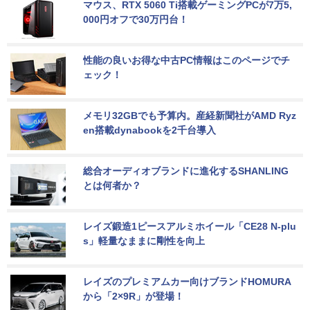
マウス、RTX 5060 Ti搭載ゲーミングPCが7万5,
000円オフで30万円台！
性能の良いお得な中古PC情報はこのページでチ
ェック！
メモリ32GBでも予算内。産経新聞社がAMD Ryz
en搭載dynabookを2千台導入
総合オーディオブランドに進化するSHANLING
とは何者か？
レイズ鍛造1ピースアルミホイール「CE28 N-plu
s」軽量なままに剛性を向上
レイズのプレミアムカー向けブランドHOMURA
から「2×9R」が登場！