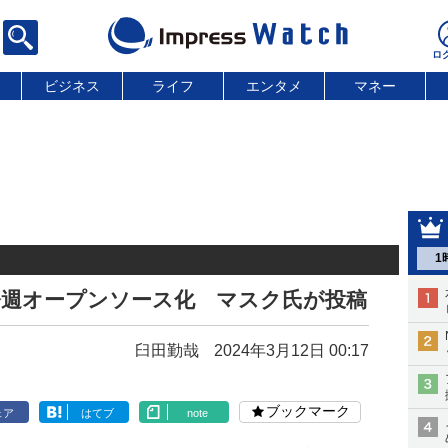
ビジネス
ライフ
エンタメ
マネー
1
」、今週オープンソース化 マスク氏が投稿
臼田勤哉
2024年3月12日 00:17
ブックマーク
ェア
はてブ
note