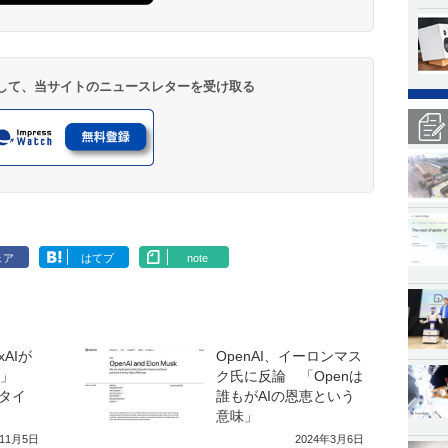
登録して、当サイトのニュースレターを受け取る
ェア
はてブ
note
AIが
OpenAI、イーロンマス
ok」
ク氏に反論 「Openは
タイ
誰もがAIの恩恵という
意味」
年11月5日
2024年3月6日