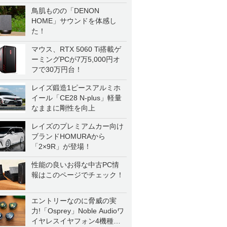
鳥肌ものの「DENON
HOME」サウンドを体感し
た！
マウス、RTX 5060 Ti搭載ゲ
ーミングPCが7万5,000円オ
フで30万円台！
レイズ鍛造1ピースアルミホ
イール「CE28 N-plus」軽量
なままに剛性を向上
レイズのプレミアムカー向け
ブランドHOMURAから
「2×9R」が登場！
性能の良いお得な中古PC情
報はこのページでチェック！
エントリーなのに脅威の実
力!「Osprey」Noble Audioワ
イヤレスイヤフォン4機種を