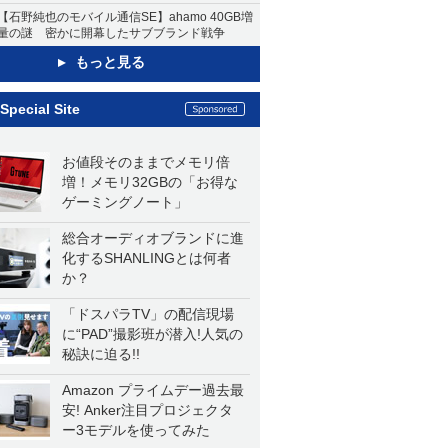
【石野純也のモバイル通信SE】ahamo 40GB増
量の謎 密かに開幕したサブブランド戦争
もっと見る
Special Site
お値段そのままでメモリ倍
増！メモリ32GBの「お得な
ゲーミングノート」
総合オーディオブランドに進
化するSHANLINGとは何者
か？
「ドスパラTV」の配信現場
に“PAD”撮影班が潜入!人気の
秘訣に迫る!!
Amazon プライムデー過去最
安! Anker注目プロジェクタ
ー3モデルを使ってみた