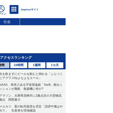
社会
アクセスランキング
時間
24時間
1週間
1カ月
水を飲まずにビールを飲むと倒れる「ふらつく
ビアグラスbyよなよなエール」
NASA、再突入迫る宇宙望遠鏡「Swift」救出ミ
ッションが難航 救援機に何が?
アマゾン、兵庫県尼崎市に2拠点目の大型物流
拠点 関西最大
メルカリ、梨の転売疑惑を否定「誹謗中傷はや
めて」 生産者を現地確認