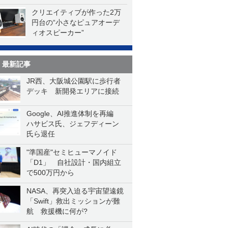
一気に聴く
クリエイティブが作った2万
円台の“小さなピュアオーデ
ィオスピーカー”
最新記事
JR西、大阪城公園駅に歩行者
デッキ 新開発エリアに接続
Google、AI推進体制を再編
ハサビス氏、ジェフディーン
氏ら退任
"準国産"セミヒューマノイド
「D1」 自社設計・国内組立
で500万円から
NASA、再突入迫る宇宙望遠鏡
「Swift」救出ミッションが難
航 救援機に何が?