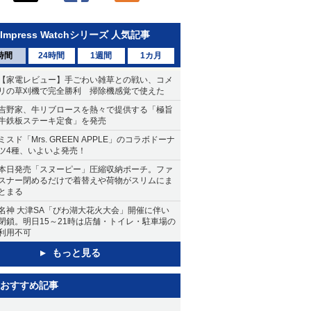
Impress Watchシリーズ 人気記事
時間
24時間
1週間
1カ月
【家電レビュー】手ごわい雑草との戦い、コメ
リの草刈機で完全勝利 掃除機感覚で使えた
吉野家、牛リブロースを熱々で提供する「極旨
牛鉄板ステーキ定食」を発売
ミスド「Mrs. GREEN APPLE」のコラボドーナ
ツ4種、いよいよ発売！
本日発売「スヌーピー」圧縮収納ポーチ。ファ
スナー閉めるだけで着替えや荷物がスリムにま
とまる
名神 大津SA「びわ湖大花火大会」開催に伴い
閉鎖。明日15～21時は店舗・トイレ・駐車場の
利用不可
もっと見る
おすすめ記事