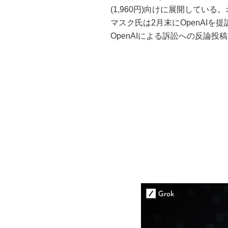
(1,960円)向けに展開して
マスク氏は2月末にOpenAIを
OpenAIによる訴訟への反論投