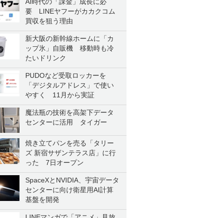
AI時代の「課金」成長に必
要 LINEヤフーがカカクコム
買収を狙う理由
新大阪の新幹線ホームに「カ
ップ氷」自販機 移動時も冷
たいドリンク
PUDOなど受取ロッカーを
「デジタルアドレス」で使い
やすく 11月から実証
魔法瓶の技術を高架下データ
センターに活用 タイガー
焼き立てパンを売る「タリー
ズ 新宿サザンテラス店」に行
った 7日オープン
SpaceXとNVIDIA、宇宙データ
センターに向け衛星用AI計算
基盤を開発
LINEマンガで「アニメ」見放