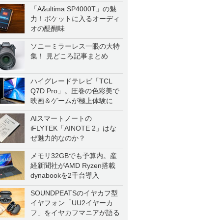
「A&ultima SP4000T」の魅
力！ポケットに入るオーディ
オの醍醐味
ソニーミラーレス一眼の大特
集！ 見どころ記事まとめ
ハイグレードテレビ「TCL
Q7D Pro」。圧巻の色彩美で
映画＆ゲームが極上体験に
AIスマートノートの
iFLYTEK「AINOTE 2」はな
ぜ魅力的なのか？
メモリ32GBでも予算内。産
経新聞社がAMD Ryzen搭載
dynabookを2千台導入
SOUNDPEATSのイヤカフ型
イヤフォン「UU2イヤーカ
フ」をイヤカフマニアが語る