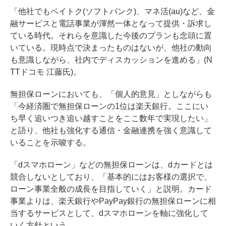
「他社でもペイトク(ソフトバンク)、マネ活(au)など、金
融サービスと電話事業が渾然一体となって提供・訴求し
ている時代。それらを意識した今後のプランも念頭に置
いている。現時点で決まったものはないが、他社の動向
も意識しながら、社内でディスカッションを進める」(N
TTドコモ 江藤氏)。
無担保ローンにおいても、「個人的意見」としながらも
「今経済圏で無担保ローンの1位は楽天銀行。ここにい
ち早く追いつき追い越すことをここ数年で実現したい」
と語り、他社も強化する通信・金融連携を強く意識して
いることを示唆する。
「dスマホローン」などの無担保ローンは、dカードとは
競合しないとしており、「基本的にはお客様の選択で、
ローン事業全般の成長を目指していく」と説明。カード
事業よりは、楽天銀行やPayPay銀行の無担保ローンに相
当するサービスとして、dスマホローンを軸に強化して
いく方針という。