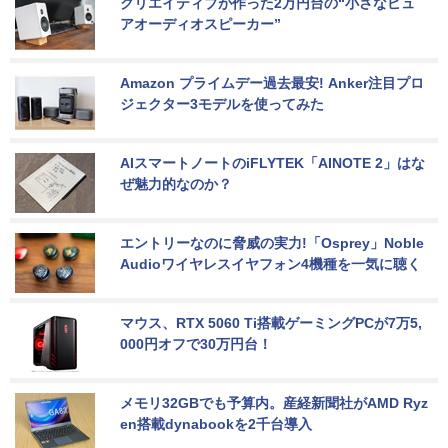
クリエイティブが作った2万円台の“小さなピュ
アオーディオスピーカー”
Amazon プライムデー過去最安! Anker注目プロ
ジェクター3モデルを使ってみた
AIスマートノートのiFLYTEK「AINOTE 2」はな
ぜ魅力的なのか？
エントリーなのに脅威の実力!「Osprey」Noble 
Audioワイヤレスイヤフォン4機種を一気に聴く
マウス、RTX 5060 Ti搭載ゲーミングPCが7万5,
000円オフで30万円台！
メモリ32GBでも予算内。産経新聞社がAMD Ryz
en搭載dynabookを2千台導入