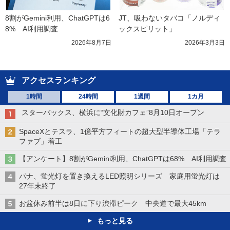
8割がGemini利用、ChatGPTは6
JT、吸わないタバコ「ノルディ
8%　AI利用調査
ックスピリット」
2026年8月7日
2026年3月3日
アクセスランキング
1時間
24時間
1週間
1カ月
スターバックス、横浜に“文化財カフェ”8月10日オープン
SpaceXとテスラ、1億平方フィートの超大型半導体工場「テラ
ファブ」着工
【アンケート】8割がGemini利用、ChatGPTは68% AI利用調査
パナ、蛍光灯を置き換えるLED照明シリーズ 家庭用蛍光灯は
27年末終了
お盆休み前半は8日に下り渋滞ピーク 中央道で最大45km
もっと見る