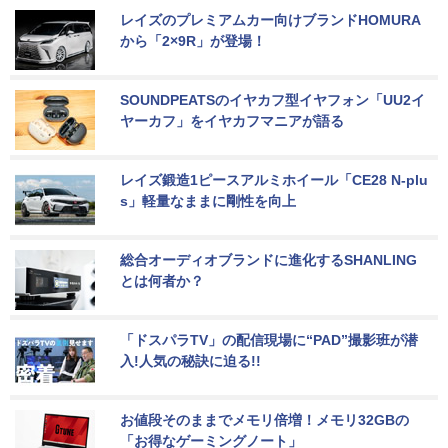
レイズのプレミアムカー向けブランドHOMURA
から「2×9R」が登場！
SOUNDPEATSのイヤカフ型イヤフォン「UU2イ
ヤーカフ」をイヤカフマニアが語る
レイズ鍛造1ピースアルミホイール「CE28 N-plu
s」軽量なままに剛性を向上
総合オーディオブランドに進化するSHANLING
とは何者か？
「ドスパラTV」の配信現場に“PAD”撮影班が潜
入!人気の秘訣に迫る!!
お値段そのままでメモリ倍増！メモリ32GBの
「お得なゲーミングノート」