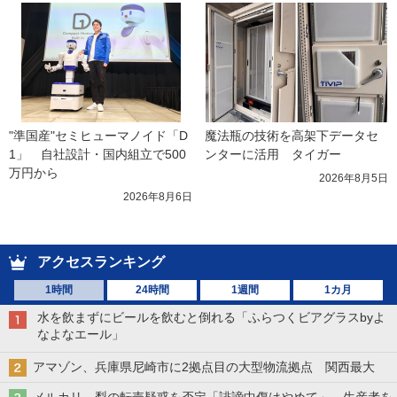
"準国産"セミヒューマノイド「D
魔法瓶の技術を高架下データセ
1」　自社設計・国内組立で500
ンターに活用　タイガー
万円から
2026年8月5日
2026年8月6日
アクセスランキング
1時間
24時間
1週間
1カ月
水を飲まずにビールを飲むと倒れる「ふらつくビアグラスbyよ
なよなエール」
アマゾン、兵庫県尼崎市に2拠点目の大型物流拠点 関西最大