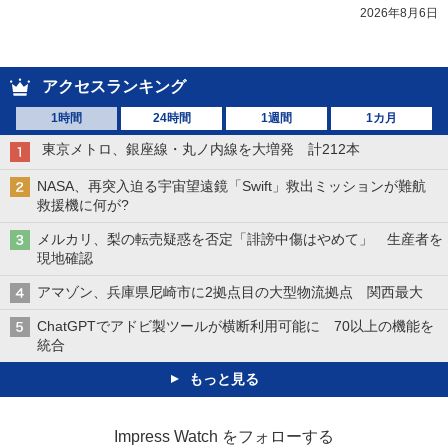
2026年8月6日
アクセスランキング
1時間
24時間
1週間
1カ月
東京メトロ、銀座線・丸ノ内線を大増発 計212本
NASA、再突入迫る宇宙望遠鏡「Swift」救出ミッションが難航
救援機に何が?
メルカリ、梨の転売疑惑を否定「誹謗中傷はやめて」 生産者を
現地確認
アマゾン、兵庫県尼崎市に2拠点目の大型物流拠点 関西最大
ChatGPTでアドビ製ツールが横断利用可能に 70以上の機能を
統合
もっと見る
Impress Watch をフォローする