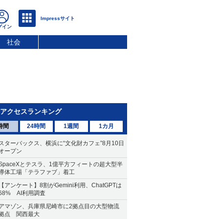
社会
アクセスランキング
時間
24時間
1週間
1カ月
スターバックス、横浜に“文化財カフェ”8月10日
オープン
SpaceXとテスラ、1億平方フィートの超大型半
導体工場「テラファブ」着工
【アンケート】8割がGemini利用、ChatGPTは
68% AI利用調査
アマゾン、兵庫県尼崎市に2拠点目の大型物流
拠点 関西最大