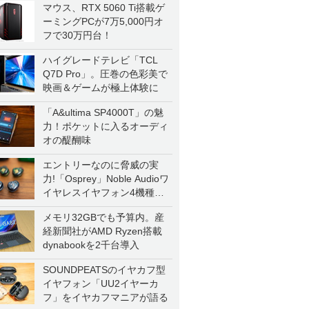
マウス、RTX 5060 Ti搭載ゲ
ーミングPCが7万5,000円オ
フで30万円台！
ハイグレードテレビ「TCL
Q7D Pro」。圧巻の色彩美で
映画＆ゲームが極上体験に
「A&ultima SP4000T」の魅
力！ポケットに入るオーディ
オの醍醐味
エントリーなのに脅威の実
力!「Osprey」Noble Audioワ
イヤレスイヤフォン4機種を
一気に聴く
メモリ32GBでも予算内。産
経新聞社がAMD Ryzen搭載
dynabookを2千台導入
SOUNDPEATSのイヤカフ型
イヤフォン「UU2イヤーカ
フ」をイヤカフマニアが語る