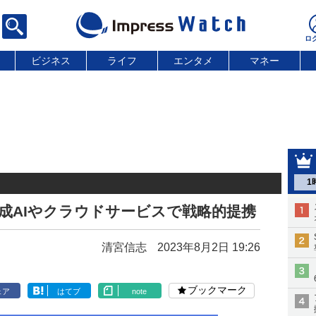
ビジネス
ライフ
エンタメ
マネー
1
成AIやクラウドサービスで戦略的提携
清宮信志
2023年8月2日 19:26
ブックマーク
ェア
はてブ
note