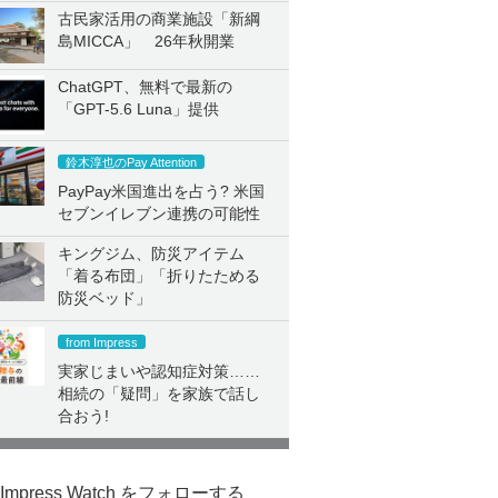
古民家活用の商業施設「新綱
島MICCA」 26年秋開業
ChatGPT、無料で最新の
「GPT-5.6 Luna」提供
鈴木淳也のPay Attention
PayPay米国進出を占う? 米国
セブンイレブン連携の可能性
キングジム、防災アイテム
「着る布団」「折りたためる
防災ベッド」
from Impress
実家じまいや認知症対策……
相続の「疑問」を家族で話し
合おう!
Impress Watch をフォローする