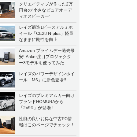
クリエイティブが作った2万
円台の“小さなピュアオーデ
ィオスピーカー”
レイズ鍛造1ピースアルミホ
イール「CE28 N-plus」軽量
なままに剛性を向上
Amazon プライムデー過去最
安! Anker注目プロジェクタ
ー3モデルを使ってみた
レイズのパワーデザインホイ
ール「M6」に新色登場!!
レイズのプレミアムカー向け
ブランドHOMURAから
「2×9R」が登場！
性能の良いお得な中古PC情
報はこのページでチェック！