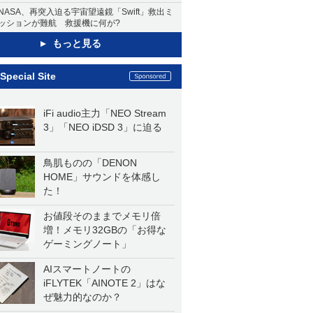
NASA、再突入迫る宇宙望遠鏡「Swift」救出ミ
ッションが難航 救援機に何が?
もっと見る
Special Site
iFi audio主力「NEO Stream
3」「NEO iDSD 3」に迫る
鳥肌ものの「DENON
HOME」サウンドを体感し
た！
お値段そのままでメモリ倍
増！メモリ32GBの「お得な
ゲーミングノート」
AIスマートノートの
iFLYTEK「AINOTE 2」はな
ぜ魅力的なのか？