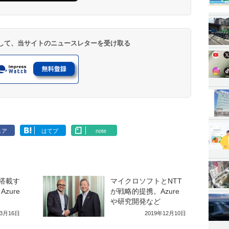
登録して、当サイトのニュースレターを受け取る
ェア
はてブ
note
I搭載す
マイクロソフトとNTT
zure
が戦略的提携。Azure
や研究開発など
年3月16日
2019年12月10日