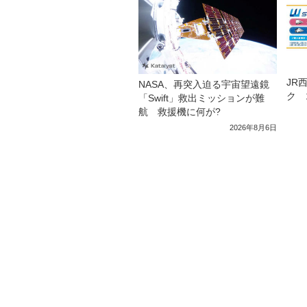
JR
NASA、再突入迫る宇宙望遠鏡
ク 
「Swift」救出ミッションが難
航 救援機に何が?
2026年8月6日