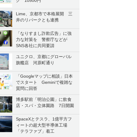
ク 10500円
Lime、京都市で本格展開 三
井のリパークとも連携
「なりすまし詐欺広告」に強
力な対策を 警察庁などが
SNS各社に共同要請
ユニクロ、京都にグローバル
旗艦店 河原町通り
「Googleマップに相談」日本
でスタート Geminiで複雑な
質問に回答
博多駅前「明治公園」に飲食
店・スパ・立体園路 7日開園
SpaceXとテスラ、1億平方フ
ィートの超大型半導体工場
「テラファブ」着工