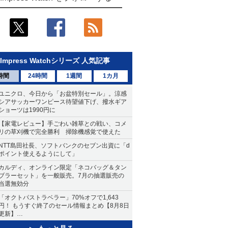
Impress Watchシリーズ 人気記事
時間
24時間
1週間
1カ月
ユニクロ、今日から「お盆特別セール」。涼感
シアサッカーワンピース待望値下げ、撥水ギア
ショーツは1990円に
【家電レビュー】手ごわい雑草との戦い、コメ
リの草刈機で完全勝利 掃除機感覚で使えた
NTT島田社長、ソフトバンクのセブン出資に「d
ポイント使えるようにして」
カルディ、オンライン限定「ネコバッグ＆タン
ブラーセット」を一般販売。7月の抽選販売の
当選無効分
「オクトパストラベラー」70%オフで1,643
円！ もうすぐ終了のセール情報まとめ【8月8日
更新】
ニンテンドーeショップでは「大神 絶景版」が