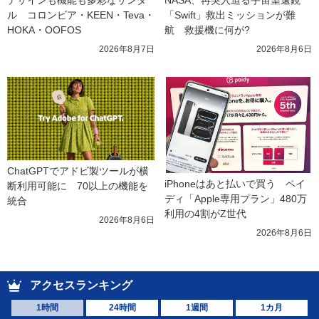
デザインも機能も多彩なサンダ
NASA、再突入迫る宇宙望遠鏡
ル　コロンビア・KEEN・Teva・
「Swift」救出ミッションが難
HOKA・OOFOS
航　救援機に何が?
2026年8月7日
2026年8月6日
ChatGPTでアドビ製ツールが横
iPhoneはあと払いで買う　ペイ
断利用可能に　70以上の機能を
ディ「Apple専用プラン」480万
統合
利用の4割がZ世代
2026年8月6日
2026年8月6日
アクセスランキング
1時間
24時間
1週間
1カ月