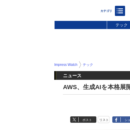
テック
Impress Watch
テック
ニュース
AWS、生成AIを本格展開「
ポスト
リスト
シ