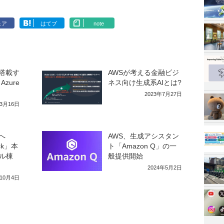
ェア
はてブ
note
I搭載す
AWSが考える金融ビジ
zure
ネス向け生成系AIとは?
2023年7月27日
年3月16日
へ
AWS、生成アシスタン
ock」本
ト「Amazon Q」の一
ル棟
般提供開始
2024年5月2日
年10月4日