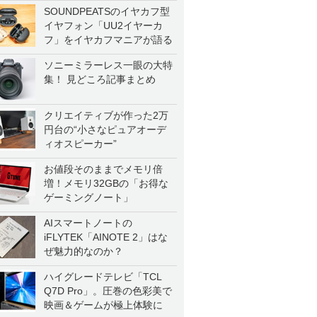
SOUNDPEATSのイヤカフ型
イヤフォン「UU2イヤーカ
フ」をイヤカフマニアが語る
ソニーミラーレス一眼の大特
集！ 見どころ記事まとめ
クリエイティブが作った2万
円台の“小さなピュアオーデ
ィオスピーカー”
お値段そのままでメモリ倍
増！メモリ32GBの「お得な
ゲーミングノート」
AIスマートノートの
iFLYTEK「AINOTE 2」はな
ぜ魅力的なのか？
ハイグレードテレビ「TCL
Q7D Pro」。圧巻の色彩美で
映画＆ゲームが極上体験に