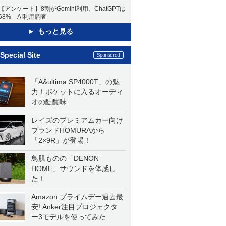
【アンケート】8割がGemini利用、ChatGPTは
68% AI利用調査
もっと見る
Special Site
「A&ultima SP4000T」の魅
力！ポケットに入るオーディ
オの醍醐味
レイズのプレミアムカー向け
ブランドHOMURAから
「2×9R」が登場！
鳥肌ものの「DENON
HOME」サウンドを体感し
た！
Amazon プライムデー過去最
安! Anker注目プロジェクタ
ー3モデルを使ってみた