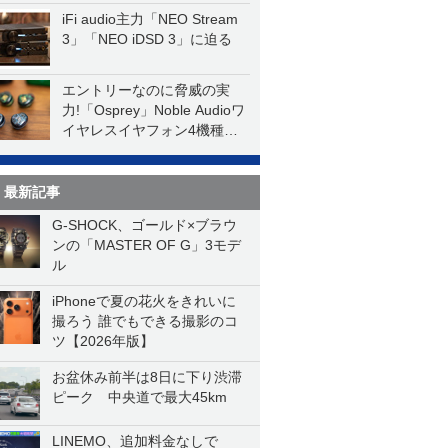
iFi audio主力「NEO Stream
3」「NEO iDSD 3」に迫る
エントリーなのに脅威の実
力!「Osprey」Noble Audioワ
イヤレスイヤフォン4機種を
一気に聴く
最新記事
G-SHOCK、ゴールド×ブラウ
ンの「MASTER OF G」3モデ
ル
iPhoneで夏の花火をきれいに
撮ろう 誰でもできる撮影のコ
ツ【2026年版】
お盆休み前半は8日に下り渋滞
ピーク 中央道で最大45km
LINEMO、追加料金なしで