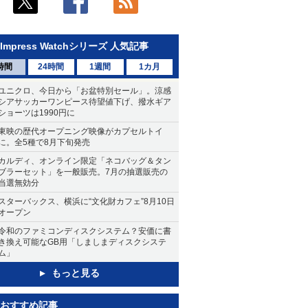
Impress Watchシリーズ 人気記事
時間
24時間
1週間
1カ月
ユニクロ、今日から「お盆特別セール」。涼感
シアサッカーワンピース待望値下げ、撥水ギア
ショーツは1990円に
東映の歴代オープニング映像がカプセルトイ
に。全5種で8月下旬発売
カルディ、オンライン限定「ネコバッグ＆タン
ブラーセット」を一般販売。7月の抽選販売の
当選無効分
スターバックス、横浜に“文化財カフェ”8月10日
オープン
令和のファミコンディスクシステム？安価に書
き換え可能なGB用「しましまディスクシステ
ム」
もっと見る
おすすめ記事