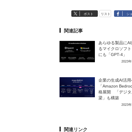
ポスト
リスト
シ
関連記事
あらゆる製品にA
るマイクロソフト A
にも「GPT-4」
2023
企業の生成AI活用
「Amazon Bedr
格展開 「デジタ
梁」も構築
2023
関連リンク