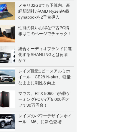
メモリ32GBでも予算内。産
経新聞社がAMD Ryzen搭載
dynabookを2千台導入
性能の良いお得な中古PC情
報はこのページでチェック！
総合オーディオブランドに進
化するSHANLINGとは何者
か？
レイズ鍛造1ピースアルミホ
イール「CE28 N-plus」軽量
なままに剛性を向上
マウス、RTX 5060 Ti搭載ゲ
ーミングPCが7万5,000円オ
フで30万円台！
レイズのパワーデザインホイ
ール「M6」に新色登場!!