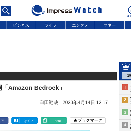
ビジネス
ライフ
エンタメ
マネー
1
Amazon Bedrock」
臼田勤哉
2023年4月14日 12:17
ブックマーク
ェア
はてブ
note