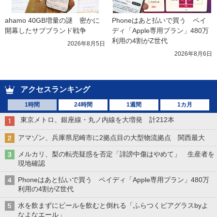
ahamo 40GB増量の謎　密かに
Phoneはあと払いで買う　ペイ
開幕したサブブランド戦争
ディ「Apple専用プラン」480万
利用の4割がZ世代
2026年8月5日
2026年8月6日
アクセスランキング
1時間
24時間
1週間
1カ月
東京メトロ、銀座線・丸ノ内線を大増発 計212本
アマゾン、兵庫県尼崎市に2拠点目の大型物流拠点 関西最大
メルカリ、梨の転売疑惑を否定「誹謗中傷はやめて」 生産者を
現地確認
Phoneはあと払いで買う ペイディ「Apple専用プラン」480万
利用の4割がZ世代
水を飲まずにビールを飲むと倒れる「ふらつくビアグラスbyよ
なよなエール」