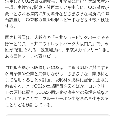
活用したCO2の資源循環モデル構築に向けた実証実験の
一環。実験では関東・関西エリアを中心に、CO2濃度が
高いとされる屋内に加え屋外などさまざまな場所に約30
台設置し、CO2吸収量や吸収スピードなどを比較・検証
する。
国内初設置は、大阪府の「三井ショッピングパーク らら
ぽーと門真・三井アウトレットパーク大阪門真」で、今
回が2例目となる。設置場所は、東京スカイツリー1階に
ある団体フロアの西ロビー。
自動販売機から吸収したCO2は、同取り組みに賛同する
各自治体や企業と共創しながら、さまざまな工業原料と
して活用することを計画。吸収材を肥料に配合し土壌に
散布することでCO2の土壌貯留を図るほか、コンクリー
トの原料に配合しCO2の固定化や海中での藻場造成など
に活用することで、ブルーカーボン生態系の再生を図る
ことなどを検討している。