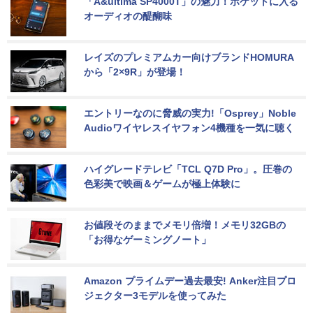
「A&ultima SP4000T」の魅力！ポケットに入る
オーディオの醍醐味
レイズのプレミアムカー向けブランドHOMURA
から「2×9R」が登場！
エントリーなのに脅威の実力!「Osprey」Noble 
Audioワイヤレスイヤフォン4機種を一気に聴く
ハイグレードテレビ「TCL Q7D Pro」。圧巻の
色彩美で映画＆ゲームが極上体験に
お値段そのままでメモリ倍増！メモリ32GBの
「お得なゲーミングノート」
Amazon プライムデー過去最安! Anker注目プロ
ジェクター3モデルを使ってみた