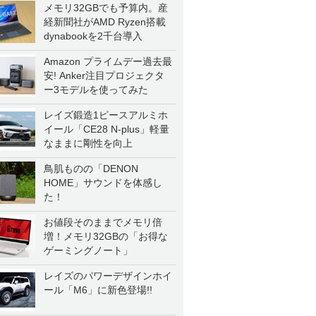
メモリ32GBでも予算内。産
経新聞社がAMD Ryzen搭載
dynabookを2千台導入
Amazon プライムデー過去最
安! Anker注目プロジェクタ
ー3モデルを使ってみた
レイズ鍛造1ピースアルミホ
イール「CE28 N-plus」軽量
なままに剛性を向上
鳥肌ものの「DENON
HOME」サウンドを体感し
た！
お値段そのままでメモリ倍
増！メモリ32GBの「お得な
ゲーミングノート」
レイズのパワーデザインホイ
ール「M6」に新色登場!!