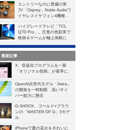
エントリーなのに脅威の実
力!「Osprey」Noble Audioワ
イヤレスイヤフォン4機種を
一気に聴く
ハイグレードテレビ「TCL
Q7D Pro」。圧巻の色彩美で
映画＆ゲームが極上体験に
最新記事
X、収益化プログラムを一新
「オリジナル投稿」が基準に
OpenAI次世代モデル「Astra」
の開発を一時制限 高いサイ
バー能力に懸念
G-SHOCK、ゴールド×ブラウ
ンの「MASTER OF G」3モデ
ル
iPhoneで夏の花火をきれいに