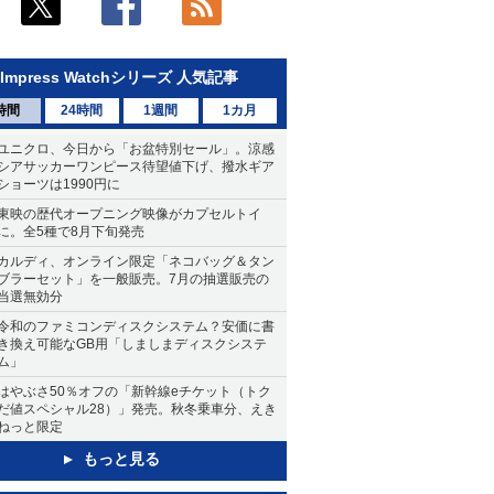
Impress Watchシリーズ 人気記事
時間
24時間
1週間
1カ月
ユニクロ、今日から「お盆特別セール」。涼感
シアサッカーワンピース待望値下げ、撥水ギア
ショーツは1990円に
東映の歴代オープニング映像がカプセルトイ
に。全5種で8月下旬発売
カルディ、オンライン限定「ネコバッグ＆タン
ブラーセット」を一般販売。7月の抽選販売の
当選無効分
令和のファミコンディスクシステム？安価に書
き換え可能なGB用「しましまディスクシステ
ム」
はやぶさ50％オフの「新幹線eチケット（トク
だ値スペシャル28）」発売。秋冬乗車分、えき
ねっと限定
もっと見る