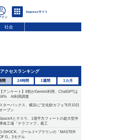
社会
アクセスランキング
時間
24時間
1週間
1カ月
【アンケート】8割がGemini利用、ChatGPTは
68% AI利用調査
スターバックス、横浜に“文化財カフェ”8月10日
オープン
SpaceXとテスラ、1億平方フィートの超大型半
導体工場「テラファブ」着工
G-SHOCK、ゴールド×ブラウンの「MASTER
OF G」3モデル