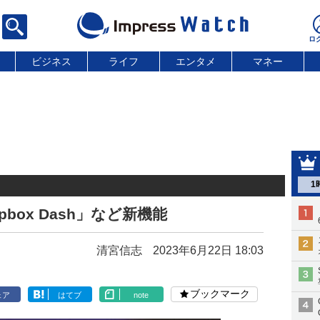
ビジネス
ライフ
エンタメ
マネー
1
opbox Dash」など新機能
清宮信志
2023年6月22日 18:03
ブックマーク
ェア
はてブ
note