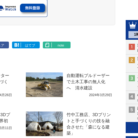
1
ェア
はてブ
note
ンター
自動運転ブルドーザー
づく
で土木工事の無人化
へ 清水建設
年4月26日
2024年3月29日
3Dプ
竹中工務店、3Dプリン
界初
トと手づくりの技を融
合させた「森になる建
年3月11日
築」