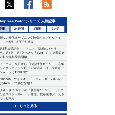
Impress Watchシリーズ 人気記事
時間
24時間
1週間
1カ月
東映の歴代オープニング映像がカプセルトイ
に。全5種で8月下旬発売
第3期放送記念！ アニメ「薬屋のひとりご
と」第1期・第2期全話を「TVer」にて期間限定
で順次無料配信開始
ユニクロ、今日から「お盆特別セール」。涼感
シアサッカーワンピース待望値下げ、撥水ギア
ショーツは1990円に
Amazon、ウイスキー「フロム・ザ・バレル」
が“4402円”で再び登場！
はやぶさ50％オフの「新幹線eチケット（トク
だ値スペシャル28）」発売。秋冬乗車分、えき
ねっと限定
もっと見る