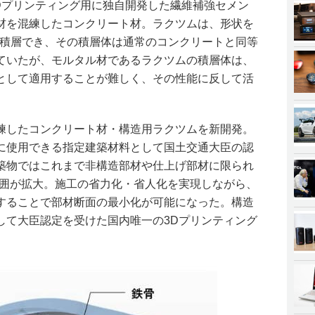
3Dプリンティング用に独自開発した繊維補強セメン
材を混練したコンクリート材。ラクツムは、形状を
で積層でき、その積層体は通常のコンクリートと同等
ていたが、モルタル材であるラクツムの積層体は、
として適用することが難しく、その性能に反して活
練したコンクリート材・構造用ラクツムを新開発。
に使用できる指定建築材料として国土交通大臣の認
築物ではこれまで非構造部材や仕上げ部材に限られ
範囲が拡大。施工の省力化・省人化を実現しながら、
することで部材断面の最小化が可能になった。構造
して大臣認定を受けた国内唯一の3Dプリンティング