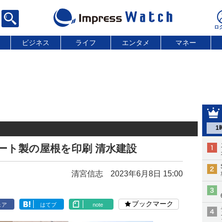
ビジネス
ライフ
エンタメ
マネー
1
ート製の屋根を印刷 清水建設
清宮信志
2023年6月8日 15:00
ブックマーク
ェア
はてブ
note