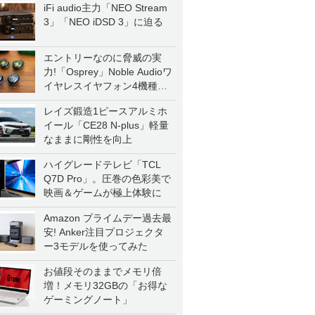
iFi audio主力「NEO Stream
3」「NEO iDSD 3」に迫る
エントリーなのに脅威の実
力!「Osprey」Noble Audioワ
イヤレスイヤフォン4機種を
一気に聴く
レイズ鍛造1ピースアルミホ
イール「CE28 N-plus」軽量
なままに剛性を向上
ハイグレードテレビ「TCL
Q7D Pro」。圧巻の色彩美で
映画＆ゲームが極上体験に
Amazon プライムデー過去最
安! Anker注目プロジェクタ
ー3モデルを使ってみた
お値段そのままでメモリ倍
増！メモリ32GBの「お得な
ゲーミングノート」