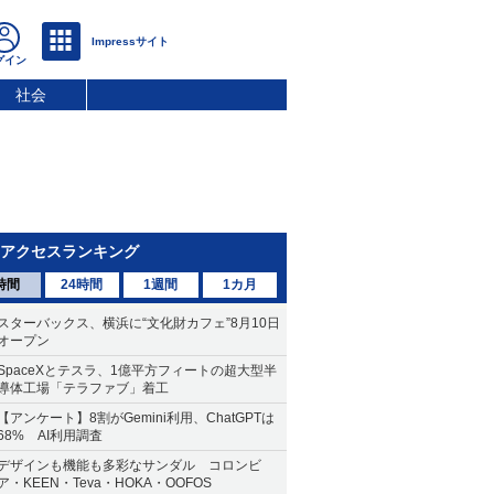
社会
アクセスランキング
時間
24時間
1週間
1カ月
スターバックス、横浜に“文化財カフェ”8月10日
オープン
SpaceXとテスラ、1億平方フィートの超大型半
導体工場「テラファブ」着工
【アンケート】8割がGemini利用、ChatGPTは
68% AI利用調査
デザインも機能も多彩なサンダル コロンビ
ア・KEEN・Teva・HOKA・OOFOS