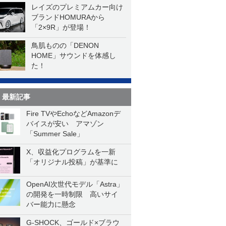
レイズのプレミアムカー向け
ブランドHOMURAから
「2×9R」が登場！
鳥肌ものの「DENON
HOME」サウンドを体感し
た！
最新記事
Fire TVやEchoなどAmazonデ
バイスが安い アマゾン
「Summer Sale」
X、収益化プログラムを一新
「オリジナル投稿」が基準に
OpenAI次世代モデル「Astra」
の開発を一時制限 高いサイ
バー能力に懸念
G-SHOCK、ゴールド×ブラウ