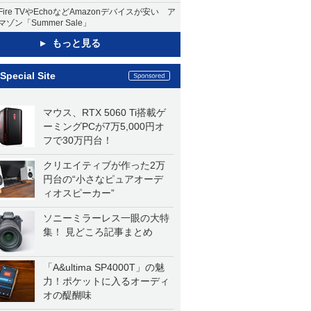
Fire TVやEchoなどAmazonデバイスが安い ア
マゾン「Summer Sale」
もっと見る
Special Site
マウス、RTX 5060 Ti搭載ゲ
ーミングPCが7万5,000円オ
フで30万円台！
クリエイティブが作った2万
円台の“小さなピュアオーデ
ィオスピーカー”
ソニーミラーレス一眼の大特
集！ 見どころ記事まとめ
「A&ultima SP4000T」の魅
力！ポケットに入るオーディ
オの醍醐味