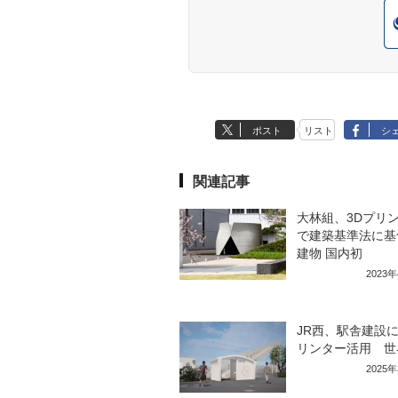
ポスト
リスト
シ
関連記事
大林組、3Dプリ
で建築基準法に基
建物 国内初
2023
JR西、駅舎建設に
リンター活用 世
2025