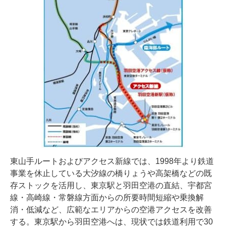
東山手ルートおよびアクセス新線では、1998年より鉄道
事業を休止している大汐線の橋りょうや高架橋などの既
存ストックを活用し、東京駅と羽田空港の直結、宇都宮
線・高崎線・常磐線方面からの所要時間短縮や乗換解
消・低減など、広範なエリアからの空港アクセスを改善
する。東京駅から羽田空港へは、現状では鉄道利用で30