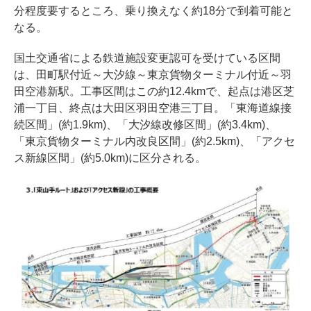
分程度要するところ、乗り換えなく約18分で到着可能と
なる。
国土交通省による鉄道施設変更認可を受けている区間
は、田町駅付近～大汐線～東京貨物ターミナル付近～羽
田空港新駅。工事区間はこの約12.4kmで、起点は港区芝
浦一丁目、終点は大田区羽田空港三丁目。「東海道線接
続区間」(約1.9km)、「大汐線改修区間」(約3.4km)、
「東京貨物ターミナル内改良区間」(約2.5km)、「アクセ
ス新線区間」(約5.0km)に区分される。