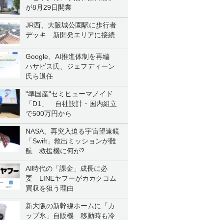
が8月29日開業
JR西、大阪城公園駅に歩行者
デッキ 新開発エリアに接続
Google、AI推進体制を再編
ハサビス氏、ジェフディーン
氏ら退任
"準国産"セミヒューマノイド
「D1」 自社設計・国内組立
で500万円から
NASA、再突入迫る宇宙望遠鏡
「Swift」救出ミッションが難
航 救援機に何が?
AI時代の「課金」成長に必
要 LINEヤフーがカカクコム
買収を狙う理由
新大阪の新幹線ホームに「カ
ップ氷」自販機 移動時も冷