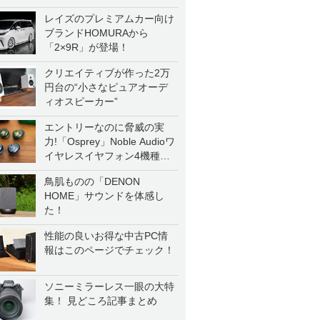
レイズのプレミアムカー向け
ブランドHOMURAから
「2×9R」が登場！
クリエイティブが作った2万
円台の“小さなピュアオーデ
ィオスピーカー”
エントリーなのに脅威の実
力!「Osprey」Noble Audioワ
イヤレスイヤフォン4機種を
一気に聴く
鳥肌ものの「DENON
HOME」サウンドを体感し
た！
性能の良いお得な中古PC情
報はこのページでチェック！
ソニーミラーレス一眼の大特
集！ 見どころ記事まとめ