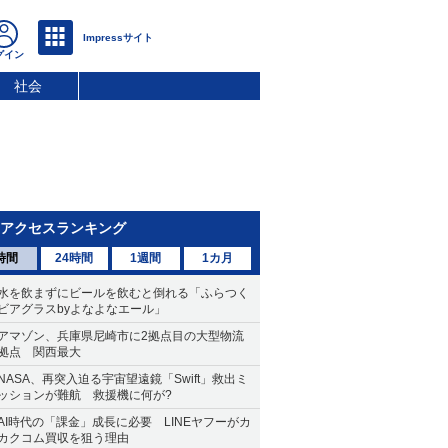
社会
アクセスランキング
時間
24時間
1週間
1カ月
水を飲まずにビールを飲むと倒れる「ふらつく
ビアグラスbyよなよなエール」
アマゾン、兵庫県尼崎市に2拠点目の大型物流
拠点 関西最大
NASA、再突入迫る宇宙望遠鏡「Swift」救出ミ
ッションが難航 救援機に何が?
AI時代の「課金」成長に必要 LINEヤフーがカ
カクコム買収を狙う理由