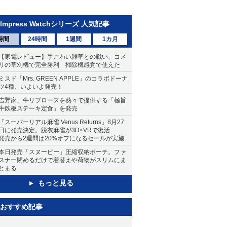
Impress Watchシリーズ 人気記事
時間
24時間
1週間
1カ月
【家電レビュー】手ごわい雑草との戦い、コメ
リの草刈機で完全勝利 掃除機感覚で使えた
ミスド「Mrs. GREEN APPLE」のコラボドーナ
ツ4種、いよいよ発売！
吉野家、牛リブロースを熱々で提供する「極旨
牛鉄板ステーキ定食」を発売
「スーパーリアル麻雀 Venus Returns」8月27
日に発売決定。脱衣麻雀が3D×VRで復活
発売から2週間は20%オフになるセールが実施
本日発売「スヌーピー」圧縮収納ポーチ。ファ
スナー閉めるだけで着替えや荷物がスリムにま
とまる
もっと見る
おすすめ記事