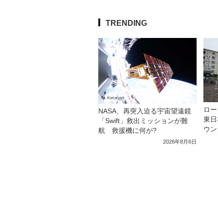
TRENDING
ロー
NASA、再突入迫る宇宙望遠鏡
東日
「Swift」救出ミッションが難
ウン
航 救援機に何が?
2026年8月6日