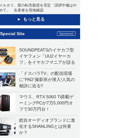
メルカリ、梨の転売疑惑を否定「誹謗中傷はや
めて」 生産者を現地確認
もっと見る
Special Site
SOUNDPEATSのイヤカフ型
イヤフォン「UU2イヤーカ
フ」をイヤカフマニアが語る
「ドスパラTV」の配信現場
に“PAD”撮影班が潜入!人気の
秘訣に迫る!!
マウス、RTX 5060 Ti搭載ゲ
ーミングPCが7万5,000円オ
フで30万円台！
総合オーディオブランドに進
化するSHANLINGとは何者
か？