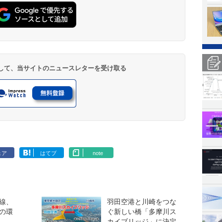
登録して、当サイトのニュースレターを受け取る
ェア
はてブ
note
線、
羽田空港と川崎をつな
の環
ぐ新しい橋「多摩川ス
カイブリッジ」に決定