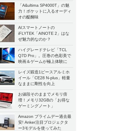
「A&ultima SP4000T」の魅
力！ポケットに入るオーディ
オの醍醐味
AIスマートノートの
iFLYTEK「AINOTE 2」はな
ぜ魅力的なのか？
ハイグレードテレビ「TCL
Q7D Pro」。圧巻の色彩美で
映画＆ゲームが極上体験に
レイズ鍛造1ピースアルミホ
イール「CE28 N-plus」軽量
なままに剛性を向上
お値段そのままでメモリ倍
増！メモリ32GBの「お得な
ゲーミングノート」
Amazon プライムデー過去最
安! Anker注目プロジェクタ
ー3モデルを使ってみた