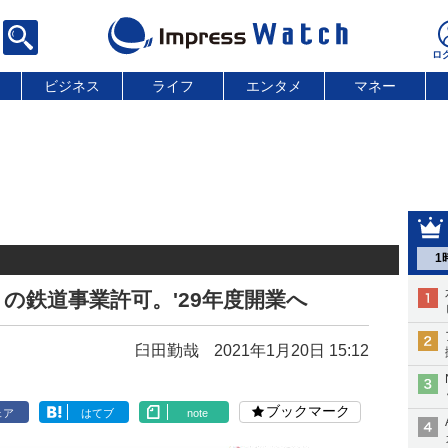
ビジネス
ライフ
エンタメ
マネー
1
の鉄道事業許可。'29年度開業へ
臼田勤哉
2021年1月20日 15:12
ブックマーク
ェア
はてブ
note