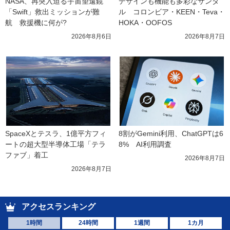
NASA、再突入迫る宇宙望遠鏡
デザインも機能も多彩なサンダ
「Swift」救出ミッションが難
ル　コロンビア・KEEN・Teva・
航　救援機に何が?
HOKA・OOFOS
2026年8月6日
2026年8月7日
SpaceXとテスラ、1億平方フィ
8割がGemini利用、ChatGPTは6
ートの超大型半導体工場「テラ
8%　AI利用調査
ファブ」着工
2026年8月7日
2026年8月7日
アクセスランキング
1時間
24時間
1週間
1カ月