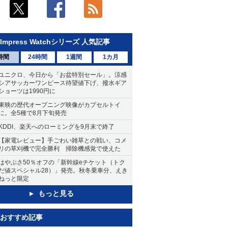
Impress Watchシリーズ 人気記事
時間
24時間
1週間
1カ月
ユニクロ、今日から「お盆特別セール」。涼感
シアサッカーワンピース待望値下げ、撥水ギア
ショーツは1990円に
東映の歴代オープニング映像がカプセルトイ
に。全5種で8月下旬発売
KDDI、楽天へのローミングを9月末で終了
【家電レビュー】手ごわい雑草との戦い、コメ
リの草刈機で完全勝利 掃除機感覚で使えた
はやぶさ50％オフの「新幹線eチケット（トク
だ値スペシャル28）」発売。秋冬乗車分、えき
ねっと限定
もっと見る
おすすめ記事