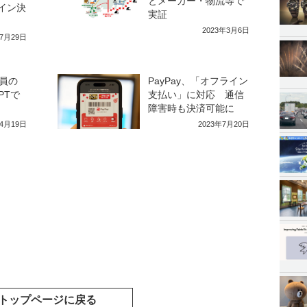
とメーカー・物流等で
イン決
実証
2023年3月6日
年7月29日
員の
PayPay、「オフライン
PTで
支払い」に対応 通信
障害時も決済可能に
年4月19日
2023年7月20日
トップページに戻る