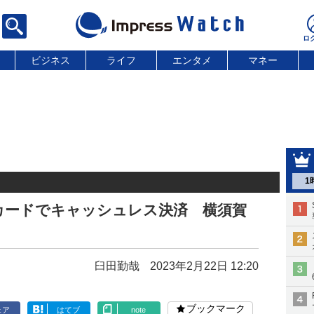
ビジネス
ライフ
エンタメ
マネー
1
カードでキャッシュレス決済 横須賀
臼田勤哉
2023年2月22日 12:20
ブックマーク
ェア
はてブ
note