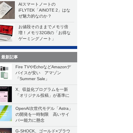
AIスマートノートの
iFLYTEK「AINOTE 2」はな
ぜ魅力的なのか？
お値段そのままでメモリ倍
増！メモリ32GBの「お得な
ゲーミングノート」
最新記事
Fire TVやEchoなどAmazonデ
バイスが安い アマゾン
「Summer Sale」
X、収益化プログラムを一新
「オリジナル投稿」が基準に
OpenAI次世代モデル「Astra」
の開発を一時制限 高いサイ
バー能力に懸念
G-SHOCK、ゴールド×ブラウ