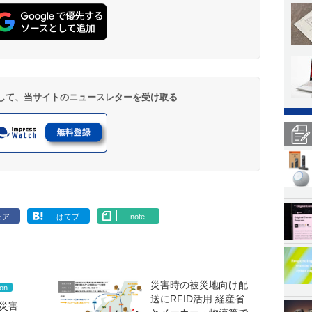
登録して、当サイトのニュースレターを受け取る
ェア
はてブ
note
災害時の被災地向け配
on
送にRFID活用 経産省
災害