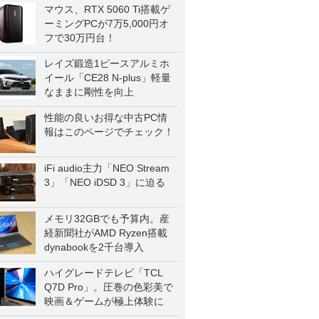
マウス、RTX 5060 Ti搭載ゲ
ーミングPCが7万5,000円オ
フで30万円台！
レイズ鍛造1ピースアルミホ
イール「CE28 N-plus」軽量
なままに剛性を向上
性能の良いお得な中古PC情
報はこのページでチェック！
iFi audio主力「NEO Stream
3」「NEO iDSD 3」に迫る
メモリ32GBでも予算内。産
経新聞社がAMD Ryzen搭載
dynabookを2千台導入
ハイグレードテレビ「TCL
Q7D Pro」。圧巻の色彩美で
映画＆ゲームが極上体験に