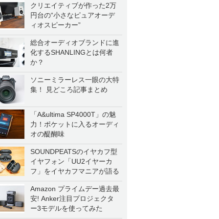
クリエイティブが作った2万
円台の“小さなピュアオーデ
ィオスピーカー”
総合オーディオブランドに進
化するSHANLINGとは何者
か？
ソニーミラーレス一眼の大特
集！ 見どころ記事まとめ
「A&ultima SP4000T」の魅
力！ポケットに入るオーディ
オの醍醐味
SOUNDPEATSのイヤカフ型
イヤフォン「UU2イヤーカ
フ」をイヤカフマニアが語る
Amazon プライムデー過去最
安! Anker注目プロジェクタ
ー3モデルを使ってみた