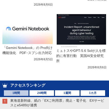
2026年8月6日
「Gemini Notebook」の Pro向け
ミュトスやGPT-5.6 Solが人を標
機能強化　PDF･スプシ出力対応
的に有害行動　英国AI安全研究
2026年8月5日
所
2026年8月6日
アクセスランキング
1時間
24時間
1週間
1カ月
東海道新幹線、紙の「EXご利用票」廃止・電子化 EXサービ
スとe5489が連携