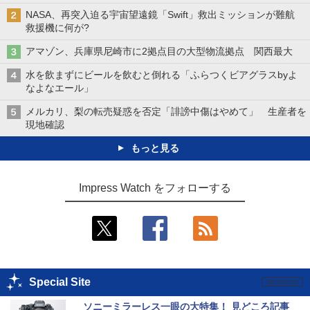
NASA、再突入迫る宇宙望遠鏡「Swift」救出ミッションが難航
救援機に何が?
アマゾン、兵庫県尼崎市に2拠点目の大型物流拠点 関西最大
水を飲まずにビールを飲むと倒れる「ふらつくビアグラスbyよ
なよなエール」
メルカリ、梨の転売疑惑を否定「誹謗中傷はやめて」 生産者を
現地確認
もっと見る
Impress Watch をフォローする
Special Site
ソニーミラーレス一眼の大特集！ 見どころ記事