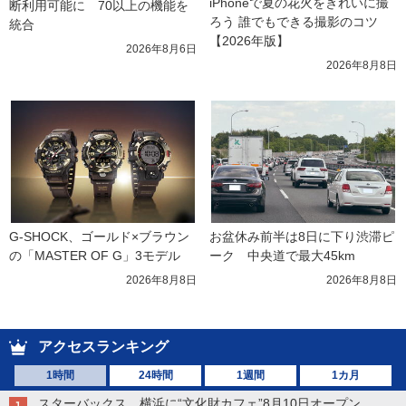
iPhoneで夏の花火をきれいに撮
断利用可能に　70以上の機能を
ろう 誰でもできる撮影のコツ
統合
【2026年版】
2026年8月6日
2026年8月8日
G-SHOCK、ゴールド×ブラウン
お盆休み前半は8日に下り渋滞ピ
の「MASTER OF G」3モデル
ーク　中央道で最大45km
2026年8月8日
2026年8月8日
アクセスランキング
1時間
24時間
1週間
1カ月
スターバックス、横浜に“文化財カフェ”8月10日オープン