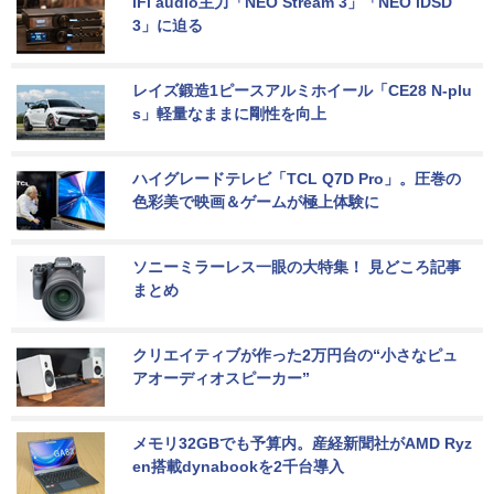
iFi audio主力「NEO Stream 3」「NEO iDSD 
3」に迫る
レイズ鍛造1ピースアルミホイール「CE28 N-plu
s」軽量なままに剛性を向上
ハイグレードテレビ「TCL Q7D Pro」。圧巻の
色彩美で映画＆ゲームが極上体験に
ソニーミラーレス一眼の大特集！ 見どころ記事
まとめ
クリエイティブが作った2万円台の“小さなピュ
アオーディオスピーカー”
メモリ32GBでも予算内。産経新聞社がAMD Ryz
en搭載dynabookを2千台導入