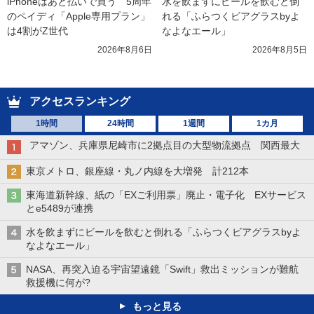
iPhoneはあと払いで買う　5周年
水を飲まずにビールを飲むと倒
のペイディ「Apple専用プラン」
れる「ふらつくビアグラスbyよ
は4割がZ世代
なよなエール」
2026年8月6日
2026年8月5日
アクセスランキング
1時間
24時間
1週間
1カ月
アマゾン、兵庫県尼崎市に2拠点目の大型物流拠点 関西最大
東京メトロ、銀座線・丸ノ内線を大増発 計212本
東海道新幹線、紙の「EXご利用票」廃止・電子化 EXサービス
とe5489が連携
水を飲まずにビールを飲むと倒れる「ふらつくビアグラスbyよ
なよなエール」
NASA、再突入迫る宇宙望遠鏡「Swift」救出ミッションが難航
救援機に何が?
もっと見る