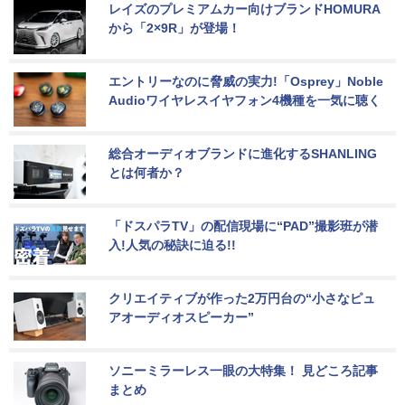
レイズのプレミアムカー向けブランドHOMURA
から「2×9R」が登場！
エントリーなのに脅威の実力!「Osprey」Noble 
Audioワイヤレスイヤフォン4機種を一気に聴く
総合オーディオブランドに進化するSHANLING
とは何者か？
「ドスパラTV」の配信現場に“PAD”撮影班が潜
入!人気の秘訣に迫る!!
クリエイティブが作った2万円台の“小さなピュ
アオーディオスピーカー”
ソニーミラーレス一眼の大特集！ 見どころ記事
まとめ