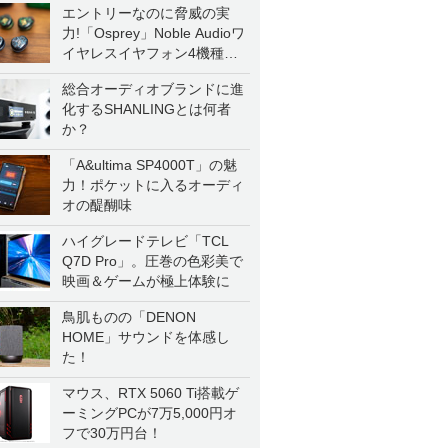
エントリーなのに脅威の実
力!「Osprey」Noble Audioワ
イヤレスイヤフォン4機種を
一気に聴く
総合オーディオブランドに進
化するSHANLINGとは何者
か？
「A&ultima SP4000T」の魅
力！ポケットに入るオーディ
オの醍醐味
ハイグレードテレビ「TCL
Q7D Pro」。圧巻の色彩美で
映画＆ゲームが極上体験に
鳥肌ものの「DENON
HOME」サウンドを体感し
た！
マウス、RTX 5060 Ti搭載ゲ
ーミングPCが7万5,000円オ
フで30万円台！