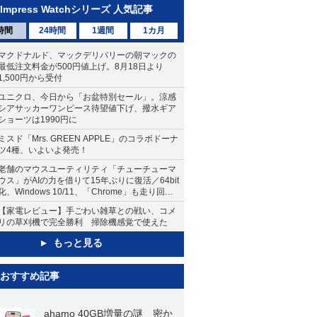
Impress Watchシリーズ 人気記事
時間
24時間
1週間
1カ月
マクドナルド、マックデリバリーの朝マックの
最低注文料金が500円値上げ。8月18日より
1,500円から受付
ユニクロ、今日から「お盆特別セール」。涼感
シアサッカーワンピース待望値下げ、撥水ギア
ショーツは1990円に
ミスド「Mrs. GREEN APPLE」のコラボドーナ
ツ4種、いよいよ発売！
老舗のマウスユーティリティ「チューチューマ
ウス」がAIの力を借りて15年ぶりに復活／64bit
化、Windows 10/11、「Chrome」も走り回
る。復活記念で2026年末まで500円
【家電レビュー】手ごわい雑草との戦い、コメ
リの草刈機で完全勝利 掃除機感覚で使えた
もっと見る
おすすめ記事
ahamo 40GB増量の謎 密か