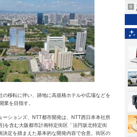
本社の移転に伴い、跡地に高規格ホテルや広場などを
の開業を目指す。
リューションズ、NTT都市開発は、NTT西日本本社所
5号)を含む大阪都市計画特定街区「法円坂北特定街
画決定を踏まえた基本的な開発内容で合意。街区の