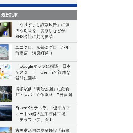
最新記事
「なりすまし詐欺広告」に強
力な対策を 警察庁などが
SNS各社に共同要請
ユニクロ、京都にグローバル
旗艦店 河原町通り
「Googleマップに相談」日本
でスタート Geminiで複雑な
質問に回答
博多駅前「明治公園」に飲食
店・スパ・立体園路 7日開園
SpaceXとテスラ、1億平方フ
ィートの超大型半導体工場
「テラファブ」着工
古民家活用の商業施設「新綱