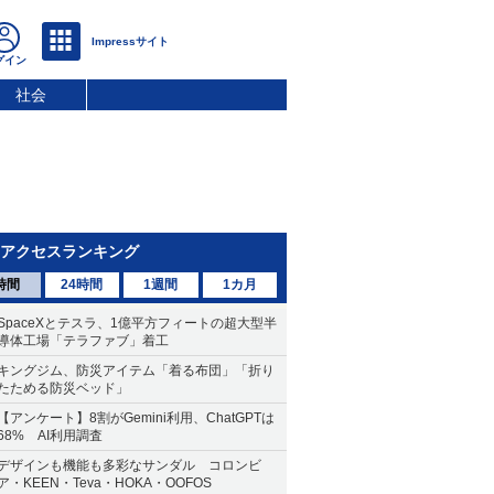
社会
アクセスランキング
時間
24時間
1週間
1カ月
SpaceXとテスラ、1億平方フィートの超大型半
導体工場「テラファブ」着工
キングジム、防災アイテム「着る布団」「折り
たためる防災ベッド」
【アンケート】8割がGemini利用、ChatGPTは
68% AI利用調査
デザインも機能も多彩なサンダル コロンビ
ア・KEEN・Teva・HOKA・OOFOS