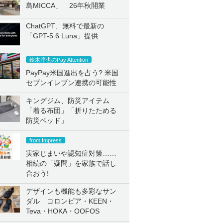
島MICCA」 26年秋開業
ChatGPT、無料で最新の
「GPT-5.6 Luna」提供
鈴木淳也のPay Attention
PayPay米国進出を占う? 米国
セブンイレブン連携の可能性
キングジム、防災アイテム
「着る布団」「折りたためる
防災ベッド」
from Impress
実家じまいや認知症対策……
相続の「疑問」を家族で話し
合おう!
デザインも機能も多彩なサン
ダル コロンビア・KEEN・
Teva・HOKA・OOFOS