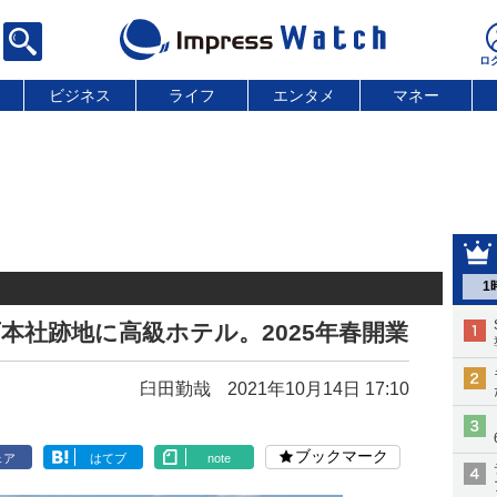
ビジネス
ライフ
エンタメ
マネー
1
西本社跡地に高級ホテル。2025年春開業
臼田勤哉
2021年10月14日 17:10
ブックマーク
ェア
はてブ
note