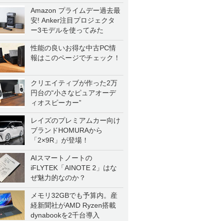
Amazon プライムデー過去最
安! Anker注目プロジェクタ
ー3モデルを使ってみた
性能の良いお得な中古PC情
報はこのページでチェック！
クリエイティブが作った2万
円台の“小さなピュアオーデ
ィオスピーカー”
レイズのプレミアムカー向け
ブランドHOMURAから
「2×9R」が登場！
AIスマートノートの
iFLYTEK「AINOTE 2」はな
ぜ魅力的なのか？
メモリ32GBでも予算内。産
経新聞社がAMD Ryzen搭載
dynabookを2千台導入