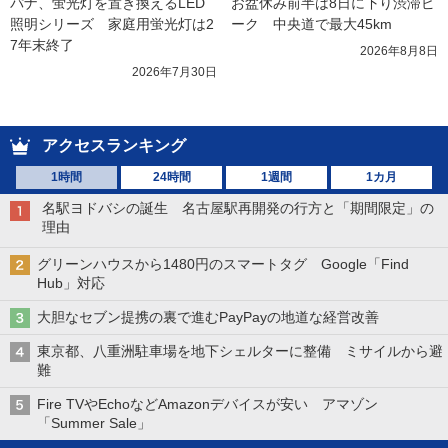
パナ、蛍光灯を置き換えるLED
お盆休み前半は8日に下り渋滞ピ
照明シリーズ　家庭用蛍光灯は2
ーク　中央道で最大45km
7年末終了
2026年8月8日
2026年7月30日
アクセスランキング
1時間
24時間
1週間
1カ月
名駅ヨドバシの誕生 名古屋駅再開発の行方と「期間限定」の
理由
グリーンハウスから1480円のスマートタグ Google「Find
Hub」対応
大胆なセブン提携の裏で進むPayPayの地道な経営改善
東京都、八重洲駐車場を地下シェルターに整備 ミサイルから避
難
Fire TVやEchoなどAmazonデバイスが安い アマゾン
「Summer Sale」