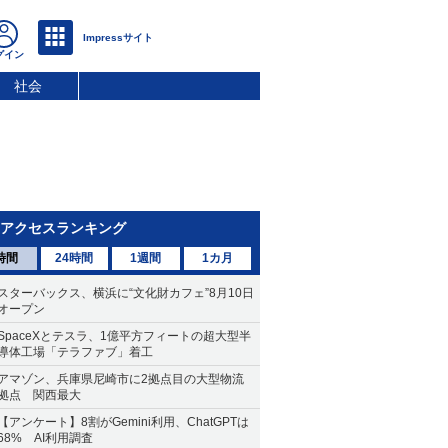
社会
アクセスランキング
時間
24時間
1週間
1カ月
スターバックス、横浜に“文化財カフェ”8月10日
オープン
SpaceXとテスラ、1億平方フィートの超大型半
導体工場「テラファブ」着工
アマゾン、兵庫県尼崎市に2拠点目の大型物流
拠点 関西最大
【アンケート】8割がGemini利用、ChatGPTは
68% AI利用調査