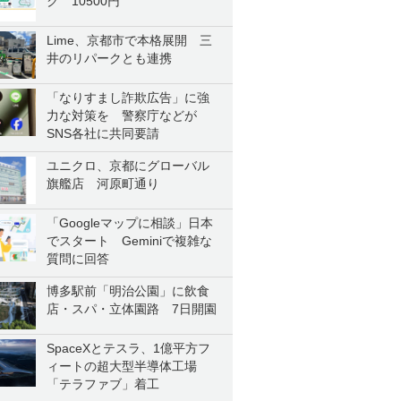
ク 10500円
Lime、京都市で本格展開 三
井のリパークとも連携
「なりすまし詐欺広告」に強
力な対策を 警察庁などが
SNS各社に共同要請
ユニクロ、京都にグローバル
旗艦店 河原町通り
「Googleマップに相談」日本
でスタート Geminiで複雑な
質問に回答
博多駅前「明治公園」に飲食
店・スパ・立体園路 7日開園
SpaceXとテスラ、1億平方フ
ィートの超大型半導体工場
「テラファブ」着工