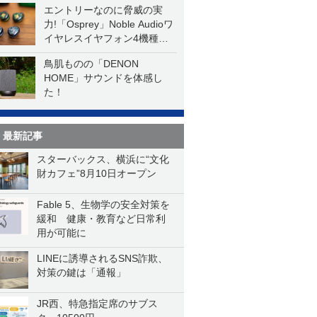
エントリーなのに脅威の実
力!「Osprey」Noble Audioワ
イヤレスイヤフォン4機種を
一気に聴く
鳥肌ものの「DENON
HOME」サウンドを体感し
た！
最新記事
スターバックス、横浜に“文化
財カフェ”8月10日オープン
Fable 5、生物学の安全対策を
緩和 健康・教育など日常利
用が可能に
LINEに誘導されるSNS詐欺、
対策の鍵は「通報」
JR西、特急指定席のサブス