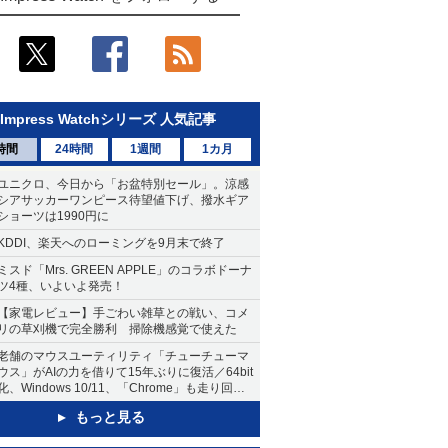
Impress Watchシリーズ 人気記事
時間
24時間
1週間
1カ月
ユニクロ、今日から「お盆特別セール」。涼感
シアサッカーワンピース待望値下げ、撥水ギア
ショーツは1990円に
KDDI、楽天へのローミングを9月末で終了
ミスド「Mrs. GREEN APPLE」のコラボドーナ
ツ4種、いよいよ発売！
【家電レビュー】手ごわい雑草との戦い、コメ
リの草刈機で完全勝利 掃除機感覚で使えた
老舗のマウスユーティリティ「チューチューマ
ウス」がAIの力を借りて15年ぶりに復活／64bit
化、Windows 10/11、「Chrome」も走り回
る。復活記念で2026年末まで500円
もっと見る