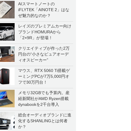
AIスマートノートの
iFLYTEK「AINOTE 2」はな
ぜ魅力的なのか？
レイズのプレミアムカー向け
ブランドHOMURAから
「2×9R」が登場！
クリエイティブが作った2万
円台の“小さなピュアオーデ
ィオスピーカー”
マウス、RTX 5060 Ti搭載ゲ
ーミングPCが7万5,000円オ
フで30万円台！
メモリ32GBでも予算内。産
経新聞社がAMD Ryzen搭載
dynabookを2千台導入
総合オーディオブランドに進
化するSHANLINGとは何者
か？