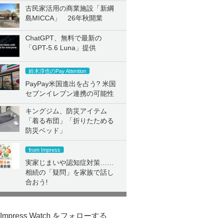
古民家活用の商業施設「新綱
島MICCA」 26年秋開業
ChatGPT、無料で最新の
「GPT-5.6 Luna」提供
鈴木淳也のPay Attention
PayPay米国進出を占う? 米国
セブンイレブン連携の可能性
キングジム、防災アイテム
「着る布団」「折りたためる
防災ベッド」
from Impress
実家じまいや認知症対策……
相続の「疑問」を家族で話し
合おう!
Impress Watch をフォローする