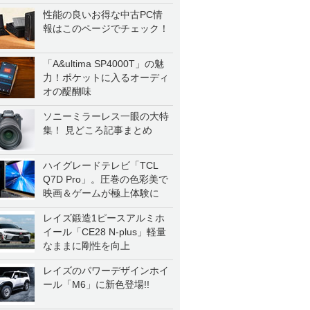
性能の良いお得な中古PC情
報はこのページでチェック！
「A&ultima SP4000T」の魅
力！ポケットに入るオーディ
オの醍醐味
ソニーミラーレス一眼の大特
集！ 見どころ記事まとめ
ハイグレードテレビ「TCL
Q7D Pro」。圧巻の色彩美で
映画＆ゲームが極上体験に
レイズ鍛造1ピースアルミホ
イール「CE28 N-plus」軽量
なままに剛性を向上
レイズのパワーデザインホイ
ール「M6」に新色登場!!