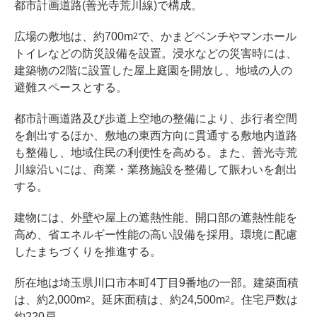
都市計画道路(善光寺荒川線)で構成。
広場の敷地は、約700m
で、かまどベンチやマンホール
2
トイレなどの防災設備を設置。浸水などの災害時には、
建築物の2階に設置した屋上庭園を開放し、地域の人の
避難スペースとする。
都市計画道路及び歩道上空地の整備により、歩行者空間
を創出するほか、敷地の東西方向に貫通する敷地内道路
も整備し、地域住民の利便性を高める。また、善光寺荒
川線沿いには、商業・業務施設を整備して賑わいを創出
する。
建物には、外壁や屋上の遮熱性能、開口部の遮熱性能を
高め、省エネルギー性能の高い設備を採用。環境に配慮
したまちづくりを推進する。
所在地は埼玉県川口市本町4丁目9番地の一部。建築面積
は、約2,000m
。延床面積は、約24,500m
。住宅戸数は
2
2
約220戸。