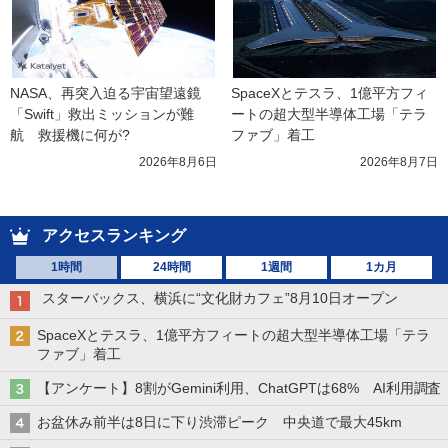
NASA、再突入迫る宇宙望遠鏡
SpaceXとテスラ、1億平方フィ
「Swift」救出ミッションが難
ートの超大型半導体工場「テラ
航　救援機に何が?
ファブ」着工
2026年8月6日
2026年8月7日
アクセスランキング
1時間
24時間
1週間
1カ月
スターバックス、横浜に“文化財カフェ”8月10日オープン
SpaceXとテスラ、1億平方フィートの超大型半導体工場「テラ
ファブ」着工
【アンケート】8割がGemini利用、ChatGPTは68% AI利用調査
お盆休み前半は8日に下り渋滞ピーク 中央道で最大45km