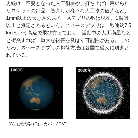
え続け、不要となった人工衛星や、打ち上げに用いられ
たロケットの部品、衝突した様々な人工物の破片など、
1mm以上の大きさのスペースデブリの数は現在、1億個
以上と推定されるという。スペースデブリは、秒速約7.5
kmという高速で飛び交っており、活動中の人工衛星など
と衝突すれば、重大な被害を及ぼす可能性がある。この
ため、スペースデブリの排除方法は各国で盛んに研究さ
れている。
(C)九州大学 (C)スカパーJSAT