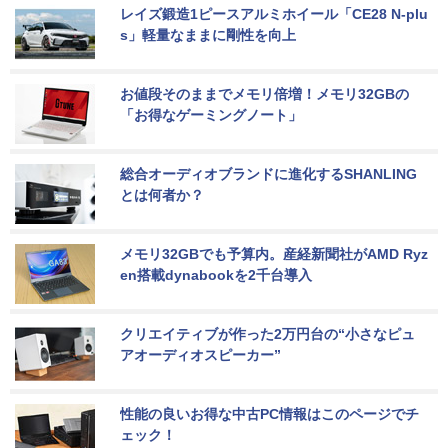
レイズ鍛造1ピースアルミホイール「CE28 N-plu
s」軽量なままに剛性を向上
お値段そのままでメモリ倍増！メモリ32GBの
「お得なゲーミングノート」
総合オーディオブランドに進化するSHANLING
とは何者か？
メモリ32GBでも予算内。産経新聞社がAMD Ryz
en搭載dynabookを2千台導入
クリエイティブが作った2万円台の“小さなピュ
アオーディオスピーカー”
性能の良いお得な中古PC情報はこのページでチ
ェック！