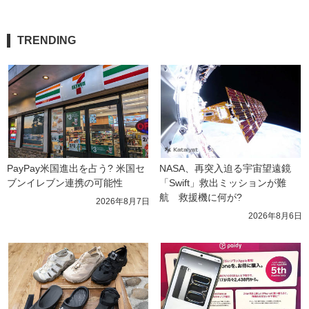
TRENDING
PayPay米国進出を占う? 米国セ
NASA、再突入迫る宇宙望遠鏡
ブンイレブン連携の可能性
「Swift」救出ミッションが難
航　救援機に何が?
2026年8月7日
2026年8月6日