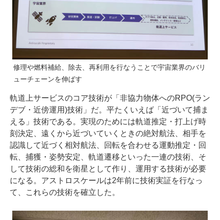
修理や燃料補給、除去、再利用を行なうことで宇宙業界のバリ
ューチェーンを伸ばす
軌道上サービスのコア技術が「非協力物体へのRPO(ラン
デブ・近傍運用)技術」だ。平たくいえば「近づいて捕ま
える」技術である。実現のためには軌道推定・打上げ時
刻決定、遠くから近づいていくときの絶対航法、相手を
認識して近づく相対航法、回転を合わせる運動推定・回
転、捕獲・姿勢安定、軌道遷移といった一連の技術、そ
して技術の総和を衛星として作り、運用する技術が必要
になる。アストロスケールは2年前に技術実証を行なっ
て、これらの技術を確立した。