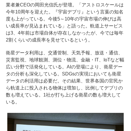
業者兼CEOの岡田光信氏が登壇。「アストロスケールは
今年10周年を迎えた。『宇宙デブリ』という言葉の知名
度も上がっている。今後5～10年の宇宙市場の伸びは高
い成長率が見込まれている」と語った。軌道上サービス
は3、4年前は市場自体が存在しなかったが、今では毎年
2割くらいの成長率を見せているという。
衛星データ利用は、交通管制、天気予報、放送・通信、
災害監視、地球観測、測位・物流、金融・IT、IoTなど幅
広い分野で活発化している。AIの登場により、衛星デー
タの分析も深化している。SDGsの実現においても衛星
データの利活用は必要だ。その結果、世界各国の官民か
ら軌道上に投入される物体は増加し、比例してデブリの
数も増えている。1社が打ち上げる衛星の数も増大して
いる。