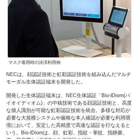
マスク着用時の決済利用例
NECは、顔認証技術と虹彩認証技術を組み込んだマルチ
モーダル生体認証端末を開発した。
開発した生体認証端末は、NEC生体認証「Bio-IDiom(バ
イオイディオム)」の中核技術である顔認証技術と、高度
な個人識別が可能な虹彩認証技術を統合。多様な対応が
必要な大規模システムや厳格な本人確認が必要な利用環
境において、安定した高精度で高速な認証を行なえると
いう。Bio-IDiomは、顔、虹彩、指紋・掌紋、指静脈、