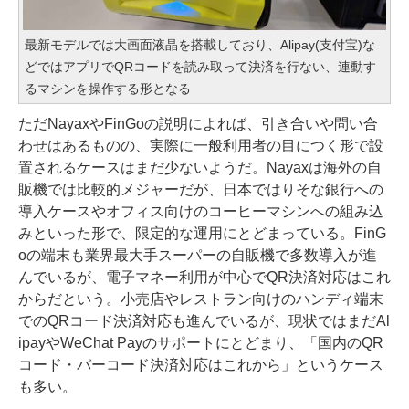
最新モデルでは大画面液晶を搭載しており、Alipay(支付宝)な
どではアプリでQRコードを読み取って決済を行ない、連動す
るマシンを操作する形となる
ただNayaxやFinGoの説明によれば、引き合いや問い合
わせはあるものの、実際に一般利用者の目につく形で設
置されるケースはまだ少ないようだ。Nayaxは海外の自
販機では比較的メジャーだが、日本ではりそな銀行への
導入ケースやオフィス向けのコーヒーマシンへの組み込
みといった形で、限定的な運用にとどまっている。FinG
oの端末も業界最大手スーパーの自販機で多数導入が進
んでいるが、電子マネー利用が中心でQR決済対応はこれ
からだという。小売店やレストラン向けのハンディ端末
でのQRコード決済対応も進んでいるが、現状ではまだAl
ipayやWeChat Payのサポートにとどまり、「国内のQR
コード・バーコード決済対応はこれから」というケース
も多い。