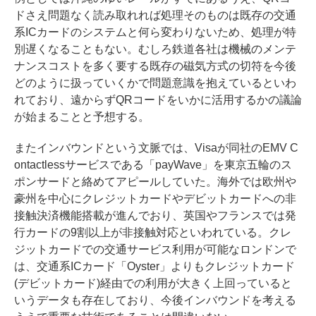
ドさえ問題なく読み取れれば処理そのものは既存の交通
系ICカードのシステムと何ら変わりないため、処理が特
別遅くなることもない。むしろ鉄道各社は機械のメンテ
ナンスコストを多く要する既存の磁気方式の切符を今後
どのように扱っていくかで問題意識を抱えているといわ
れており、遠からずQRコードをいかに活用するかの議論
が始まることと予想する。
またインバウンドという文脈では、Visaが同社のEMV C
ontactlessサービスである「payWave」を東京五輪のス
ポンサードと絡めてアピールしていた。海外では欧州や
豪州を中心にクレジットカードやデビットカードへの非
接触決済機能搭載が進んでおり、英国やフランスでは発
行カードの9割以上が非接触対応といわれている。クレ
ジットカードでの交通サービス利用が可能なロンドンで
は、交通系ICカード「Oyster」よりもクレジットカード
(デビットカード)経由での利用が大きく上回っていると
いうデータも存在しており、今後インバウンドを考える