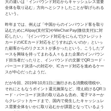
大の違いは「インバウンド対応からキャッシュレス需要
全体を取り込む」方向へとシフトしたことが挙げられる
という。
昨年までは、例えば「中国からのインバウンド客を取り
込むためにAlipay(支付宝)やWeChat Pay(微信支付)に対
応したい」「(インバウンド対応をにらんで)クレジット
カードのICEカード対応をどうすればいいのか」といっ
た顧客からのリクエストが多かったという。こうしたブ
ースを興味を持ってまわる人々もまた企業のインバウン
ド担当者だったりと、インバウンドの文脈でQRコード・
バーコード決済への対応や、ICカード対応を進めるケー
スが中心だったようだ。
だが今回、2019年10月1日に施行される消費税増税や、
それにともなうポイント還元施策など、増え続けるQRコ
ード・バーコード決済の取り込みも含め、電子マネーか
らクレジットカードまで、国内で発生したキャッシュレ
ス需要全体をいかに取り込むかが課題となっているよう