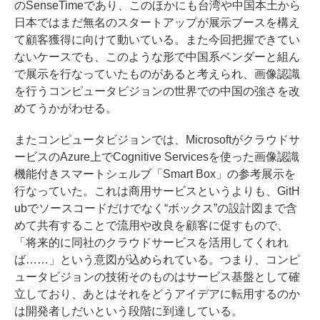
のSenseTimeであり、このほかにも台湾や中国本土から
日本ではまだ無名のスタートアップが展示ブースを構え
て顧客獲得に向けて動いている。また今回把握できてい
ないケースでも、このような形で中国系ベンダーと組ん
で展示を行なっていたものがあると考えられ、画像認識
を行うコンピュータビジョンの世界での中国の強さを改
めてうかがわせる。
またコンピュータビジョンでは、Microsoftがクラウドサ
ービスのAzure上でCognitive Servicesを使った画像認識
機能付きスマートシェルブ「Smart Box」の参考展示を
行なっていた。これは商用サービスというよりも、GitH
ubでソースコードだけでなく“ボックス”の設計図まで含
めて共有することで流用や改良を顧客に促すもので、
「将来的に同社のクラウドサービスを活用してくれれ
ば……」という意図が込められている。つまり、コンピ
ュータビジョンの技術そのものはサービス基盤として確
立しており、あとはそれをどうアイデアに転用するのか
は開発者しだいという段階に到達している。